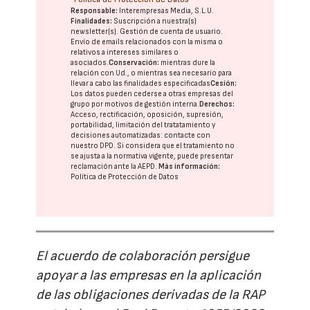
Responsable:
Interempresas Media, S.L.U.
Finalidades:
Suscripción a nuestra(s)
newsletter(s). Gestión de cuenta de usuario.
Envío de emails relacionados con la misma o
relativos a intereses similares o
asociados.
Conservación:
mientras dure la
relación con Ud., o mientras sea necesario para
llevar a cabo las finalidades especificadas
Cesión:
Los datos pueden cederse a otras
empresas del
grupo
por motivos de gestión interna.
Derechos:
Acceso, rectificación, oposición, supresión,
portabilidad, limitación del tratatamiento y
decisiones automatizadas:
contacte con
nuestro DPD
. Si considera que el tratamiento no
se ajusta a la normativa vigente, puede presentar
reclamación ante la
AEPD
.
Más información:
Política de Protección de Datos
El acuerdo de colaboración persigue
apoyar a las empresas en la aplicación
de las obligaciones derivadas de la RAP