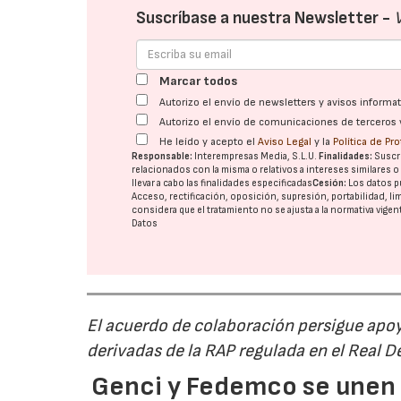
Suscríbase a nuestra Newsletter -
Marcar todos
Autorizo el envío de newsletters y avisos inform
Autorizo el envío de comunicaciones de terceros 
He leído y acepto el
Aviso Legal
y la
Política de Pr
Responsable:
Interempresas Media, S.L.U.
Finalidades:
Suscri
relacionados con la misma o relativos a intereses similares 
llevar a cabo las finalidades especificadas
Cesión:
Los datos p
Acceso, rectificación, oposición, supresión, portabilidad, l
considera que el tratamiento no se ajusta a la normativa vige
Datos
El acuerdo de colaboración persigue apoya
derivadas de la RAP regulada en el Real 
Genci y Fedemco se unen p