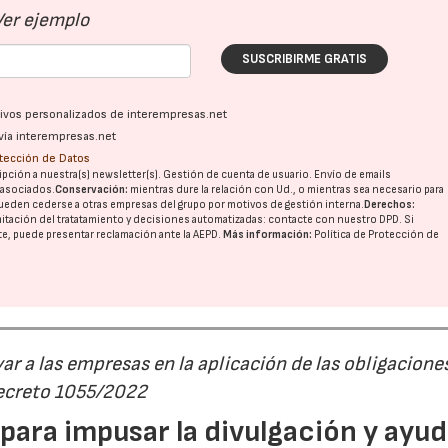
Ver ejemplo
SUSCRIBIRME GRATIS
ativos personalizados de interempresas.net
vía interempresas.net
otección de Datos
pción a nuestra(s) newsletter(s). Gestión de cuenta de usuario. Envío de emails
o asociados.
Conservación:
mientras dure la relación con Ud., o mientras sea necesario para
ueden cederse a otras
empresas del grupo
por motivos de gestión interna.
Derechos:
imitación del tratatamiento y decisiones automatizadas:
contacte con nuestro DPD
. Si
nte, puede presentar reclamación ante la
AEPD
.
Más información:
Política de Protección de
r a las empresas en la aplicación de las obligacione
Decreto 1055/2022
23/07/2026
30/07/2026
ara impusar la divulgación y ayud