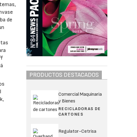
 temas,
envase
mba de
un
ctas
ara
ff
rá
PRODUCTOS DESTACADOS
os
l
Comercial Maquinaria
k,
y Bienes
RECICLADORAS DE
CARTONES
Regulator-Cetrisa