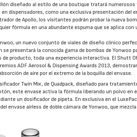
ellón diseñado al estilo de una boutique tratará numerosos
s en dispensadores, como una exclusiva presentación del 
rador de Apollo, los visitantes podrán probar la nueva bo
alquier fórmula en una abundante espuma que se aplica con 
woo, un nuevo conjunto de viales de diseño clínico perfe
én se presentará la conocida gama de bombas de Yonwoo p
de producto, toda una experiencia interactiva. El Shutt O
 premios ADF Aerosol & Dispensing Awards 2013, demostra
sorción de aire por el extremo de la boquilla del envase.
sificador Twin Mix, de Quadpack, diseñado para tratamient
otón, este envase activa la fórmula liberando un polvo en e
iante un dosificador de pipeta. En exclusiva en el LuxePac
 del envase airless de doble cámara de Yonwoo, que mezcla