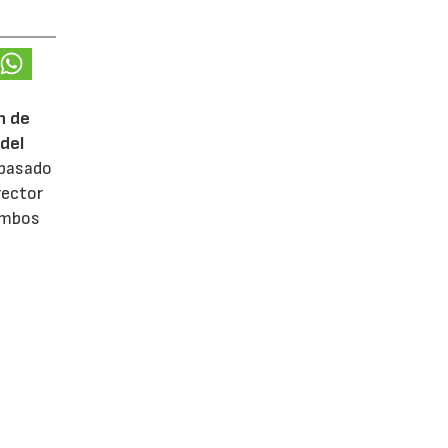
n de
del
 pasado
rector
 ambos