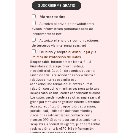
SUSCRIBIRME GRATIS
Marcar todos
Autorizo el envío de newsletters y
avisos informativos personalizados de
interempresas.net
Autorizo el envío de comunicaciones
de terceros vía interempresas.net
He leído y acepto el
Aviso Legal
y la
Política de Protección de Datos
Responsable:
Interempresas Media, S.L.U.
Finalidades:
Suscripción a nuestra(s)
newsletter(s). Gestión de cuenta de usuario.
Envío de emails relacionados con la misma o
relativos a intereses similares o
asociados.
Conservación:
mientras dure la
relación con Ud., o mientras sea necesario para
llevar a cabo las finalidades especificadas
Cesión:
Los datos pueden cederse a otras
empresas del
grupo
por motivos de gestión interna.
Derechos:
Acceso, rectificación, oposición, supresión,
portabilidad, limitación del tratatamiento y
decisiones automatizadas:
contacte con
nuestro DPD
. Si considera que el tratamiento no
se ajusta a la normativa vigente, puede presentar
reclamación ante la
AEPD
.
Más información: