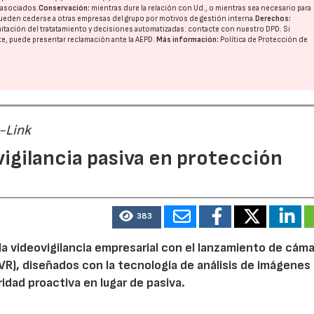
o asociados.
Conservación:
mientras dure la relación con Ud., o mientras sea necesario para
ueden cederse a otras
empresas del grupo
por motivos de gestión interna.
Derechos:
imitación del tratatamiento y decisiones automatizadas:
contacte con nuestro DPD
. Si
nte, puede presentar reclamación ante la
AEPD
.
Más información:
Política de Protección de
-Link
vigilancia pasiva en protección
383
la videovigilancia empresarial con el lanzamiento de cáma
NVR), diseñados con la tecnología de análisis de imágenes
idad proactiva en lugar de pasiva.