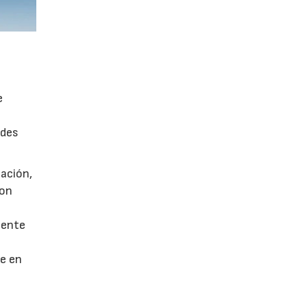
e
edes
ación,
con
mente
e en