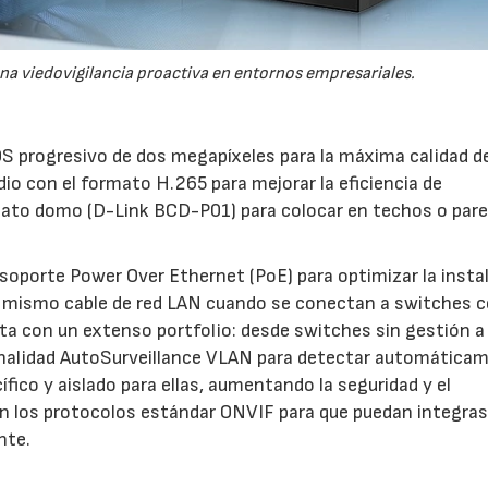
na viedovigilancia proactiva en entornos empresariales.
 progresivo de dos megapíxeles para la máxima calidad d
io con el formato H.265 para mejorar la eficiencia de
mato domo (D-Link BCD-P01) para colocar en techos o par
oporte Power Over Ethernet (PoE) para optimizar la instal
 el mismo cable de red LAN cuando se conectan a switches 
a con un extenso portfolio: desde switches sin gestión a
onalidad AutoSurveillance VLAN para detectar automática
fico y aislado para ellas, aumentando la seguridad y el
 los protocolos estándar ONVIF para que puedan integras
nte.