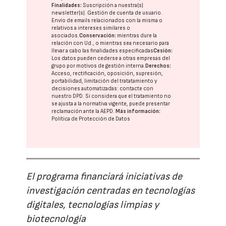
Finalidades:
Suscripción a nuestra(s)
newsletter(s). Gestión de cuenta de usuario.
Envío de emails relacionados con la misma o
relativos a intereses similares o
asociados.
Conservación:
mientras dure la
relación con Ud., o mientras sea necesario para
llevar a cabo las finalidades especificadas
Cesión:
Los datos pueden cederse a otras
empresas del
grupo
por motivos de gestión interna.
Derechos:
Acceso, rectificación, oposición, supresión,
portabilidad, limitación del tratatamiento y
decisiones automatizadas:
contacte con
nuestro DPD
. Si considera que el tratamiento no
se ajusta a la normativa vigente, puede presentar
reclamación ante la
AEPD
.
Más información:
Política de Protección de Datos
El programa financiará iniciativas de
investigación centradas en tecnologías
digitales, tecnologías limpias y
biotecnología