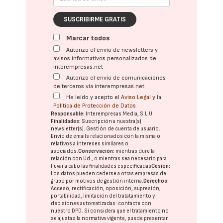
SUSCRIBIRME GRATIS
Marcar todos
Autorizo el envío de newsletters y
avisos informativos personalizados de
interempresas.net
Autorizo el envío de comunicaciones
de terceros vía interempresas.net
He leído y acepto el
Aviso Legal
y la
Política de Protección de Datos
Responsable:
Interempresas Media, S.L.U.
Finalidades:
Suscripción a nuestra(s)
newsletter(s). Gestión de cuenta de usuario.
Envío de emails relacionados con la misma o
relativos a intereses similares o
asociados.
Conservación:
mientras dure la
relación con Ud., o mientras sea necesario para
llevar a cabo las finalidades especificadas
Cesión:
Los datos pueden cederse a otras
empresas del
grupo
por motivos de gestión interna.
Derechos:
Acceso, rectificación, oposición, supresión,
portabilidad, limitación del tratatamiento y
decisiones automatizadas:
contacte con
nuestro DPD
. Si considera que el tratamiento no
se ajusta a la normativa vigente, puede presentar