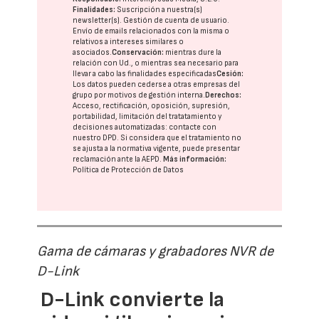
Finalidades:
Suscripción a nuestra(s)
newsletter(s). Gestión de cuenta de usuario.
Envío de emails relacionados con la misma o
relativos a intereses similares o
asociados.
Conservación:
mientras dure la
relación con Ud., o mientras sea necesario para
llevar a cabo las finalidades especificadas
Cesión:
Los datos pueden cederse a otras
empresas del
grupo
por motivos de gestión interna.
Derechos:
Acceso, rectificación, oposición, supresión,
portabilidad, limitación del tratatamiento y
decisiones automatizadas:
contacte con
nuestro DPD
. Si considera que el tratamiento no
se ajusta a la normativa vigente, puede presentar
reclamación ante la
AEPD
.
Más información:
Política de Protección de Datos
Gama de cámaras y grabadores NVR de
D-Link
D-Link convierte la