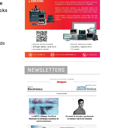
ue
icks
 de
NEWSLETTERS