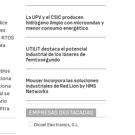
La UPV y el CSIC producen
dice
hidrógeno limpio con microondas y
menor consumo energético
res
el RTOS
sea
LITILIT destaca el potencial
industrial de los láseres de
femtosegundo
mbios
ciona
Mouser incorpora las soluciones
ciona
industriales de Red Lion by HMS
Networks
al se
rio
ltra.
EMPRESAS DESTACADAS