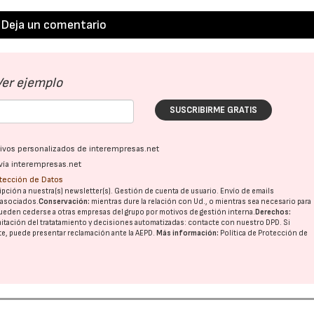
Deja un comentario
Ver ejemplo
SUSCRIBIRME GRATIS
ativos personalizados de interempresas.net
vía interempresas.net
otección de Datos
pción a nuestra(s) newsletter(s). Gestión de cuenta de usuario. Envío de emails
o asociados.
Conservación:
mientras dure la relación con Ud., o mientras sea necesario para
ueden cederse a otras
empresas del grupo
por motivos de gestión interna.
Derechos:
imitación del tratatamiento y decisiones automatizadas:
contacte con nuestro DPD
. Si
nte, puede presentar reclamación ante la
AEPD
.
Más información:
Política de Protección de