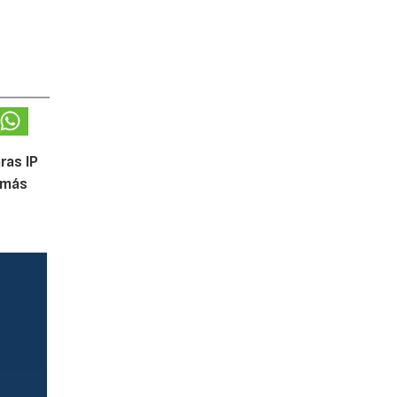
ras IP
 más