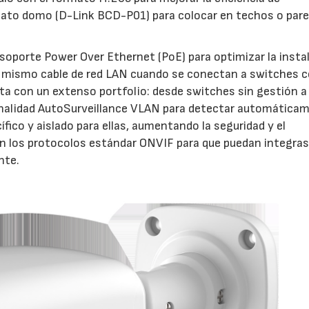
mato domo (D-Link BCD-P01) para colocar en techos o par
oporte Power Over Ethernet (PoE) para optimizar la instal
 el mismo cable de red LAN cuando se conectan a switches 
a con un extenso portfolio: desde switches sin gestión a
onalidad AutoSurveillance VLAN para detectar automática
fico y aislado para ellas, aumentando la seguridad y el
 los protocolos estándar ONVIF para que puedan integras
nte.