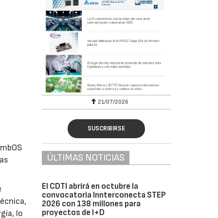
6
21/07/2026
SUSCRIBIRSE
 embOS
ÚLTIMAS NOTICIAS
las
El CDTI abrirá en octubre la
e
convocatoria Innterconecta STEP
écnica,
2026 con 138 millones para
proyectos de I+D
gía, lo