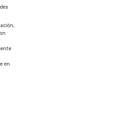
edes
ación,
con
mente
e en