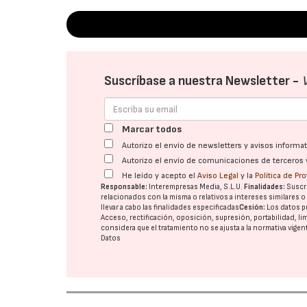
Suscríbase a nuestra Newsletter -
Marcar todos
Autorizo el envío de newsletters y avisos inform
Autorizo el envío de comunicaciones de terceros 
He leído y acepto el
Aviso Legal
y la
Política de Pr
Responsable:
Interempresas Media, S.L.U.
Finalidades:
Suscri
relacionados con la misma o relativos a intereses similares 
llevar a cabo las finalidades especificadas
Cesión:
Los datos p
Acceso, rectificación, oposición, supresión, portabilidad, l
considera que el tratamiento no se ajusta a la normativa vige
Datos