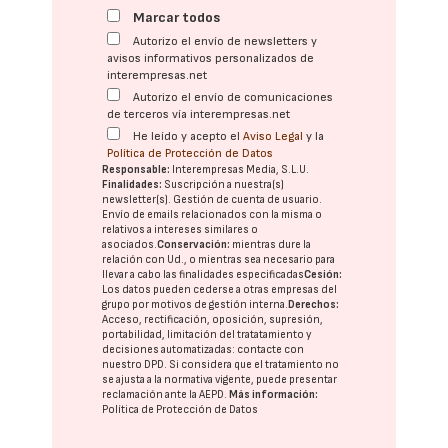
Marcar todos
Autorizo el envío de newsletters y
avisos informativos personalizados de
interempresas.net
Autorizo el envío de comunicaciones
de terceros vía interempresas.net
He leído y acepto el
Aviso Legal
y la
Política de Protección de Datos
Responsable:
Interempresas Media, S.L.U.
Finalidades:
Suscripción a nuestra(s)
newsletter(s). Gestión de cuenta de usuario.
Envío de emails relacionados con la misma o
relativos a intereses similares o
asociados.
Conservación:
mientras dure la
relación con Ud., o mientras sea necesario para
llevar a cabo las finalidades especificadas
Cesión:
Los datos pueden cederse a otras
empresas del
grupo
por motivos de gestión interna.
Derechos:
Acceso, rectificación, oposición, supresión,
portabilidad, limitación del tratatamiento y
decisiones automatizadas:
contacte con
nuestro DPD
. Si considera que el tratamiento no
se ajusta a la normativa vigente, puede presentar
reclamación ante la
AEPD
.
Más información:
Política de Protección de Datos