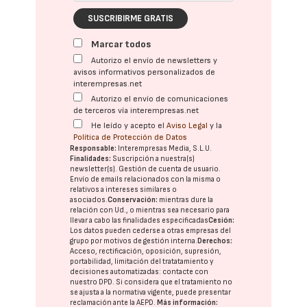
SUSCRIBIRME GRATIS
Marcar todos
Autorizo el envío de newsletters y
avisos informativos personalizados de
interempresas.net
Autorizo el envío de comunicaciones
de terceros vía interempresas.net
He leído y acepto el
Aviso Legal
y la
Política de Protección de Datos
Responsable:
Interempresas Media, S.L.U.
Finalidades:
Suscripción a nuestra(s)
newsletter(s). Gestión de cuenta de usuario.
Envío de emails relacionados con la misma o
relativos a intereses similares o
asociados.
Conservación:
mientras dure la
relación con Ud., o mientras sea necesario para
llevar a cabo las finalidades especificadas
Cesión:
Los datos pueden cederse a otras
empresas del
grupo
por motivos de gestión interna.
Derechos:
Acceso, rectificación, oposición, supresión,
portabilidad, limitación del tratatamiento y
decisiones automatizadas:
contacte con
nuestro DPD
. Si considera que el tratamiento no
se ajusta a la normativa vigente, puede presentar
reclamación ante la
AEPD
.
Más información: