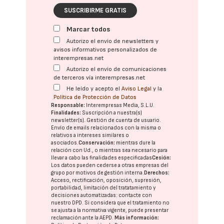
SUSCRIBIRME GRATIS
Marcar todos
Autorizo el envío de newsletters y
avisos informativos personalizados de
interempresas.net
Autorizo el envío de comunicaciones
de terceros vía interempresas.net
He leído y acepto el
Aviso Legal
y la
Política de Protección de Datos
Responsable:
Interempresas Media, S.L.U.
Finalidades:
Suscripción a nuestra(s)
newsletter(s). Gestión de cuenta de usuario.
Envío de emails relacionados con la misma o
relativos a intereses similares o
asociados.
Conservación:
mientras dure la
relación con Ud., o mientras sea necesario para
llevar a cabo las finalidades especificadas
Cesión:
Los datos pueden cederse a otras
empresas del
grupo
por motivos de gestión interna.
Derechos:
Acceso, rectificación, oposición, supresión,
portabilidad, limitación del tratatamiento y
decisiones automatizadas:
contacte con
nuestro DPD
. Si considera que el tratamiento no
se ajusta a la normativa vigente, puede presentar
reclamación ante la
AEPD
.
Más información: