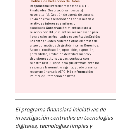
Política de Protección de Datos
Responsable:
Interempresas Media, S.L.U.
Finalidades:
Suscripción a nuestra(s)
newsletter(s). Gestión de cuenta de usuario.
Envío de emails relacionados con la misma o
relativos a intereses similares o
asociados.
Conservación:
mientras dure la
relación con Ud., o mientras sea necesario para
llevar a cabo las finalidades especificadas
Cesión:
Los datos pueden cederse a otras
empresas del
grupo
por motivos de gestión interna.
Derechos:
Acceso, rectificación, oposición, supresión,
portabilidad, limitación del tratatamiento y
decisiones automatizadas:
contacte con
nuestro DPD
. Si considera que el tratamiento no
se ajusta a la normativa vigente, puede presentar
reclamación ante la
AEPD
.
Más información:
Política de Protección de Datos
El programa financiará iniciativas de
investigación centradas en tecnologías
digitales, tecnologías limpias y