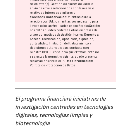
newsletter(s). Gestión de cuenta de usuario.
Envío de emails relacionados con la misma o
relativos a intereses similares o
asociados.
Conservación:
mientras dure la
relación con Ud., o mientras sea necesario para
llevar a cabo las finalidades especificadas
Cesión:
Los datos pueden cederse a otras
empresas del
grupo
por motivos de gestión interna.
Derechos:
Acceso, rectificación, oposición, supresión,
portabilidad, limitación del tratatamiento y
decisiones automatizadas:
contacte con
nuestro DPD
. Si considera que el tratamiento no
se ajusta a la normativa vigente, puede presentar
reclamación ante la
AEPD
.
Más información:
Política de Protección de Datos
El programa financiará iniciativas de
investigación centradas en tecnologías
digitales, tecnologías limpias y
biotecnología