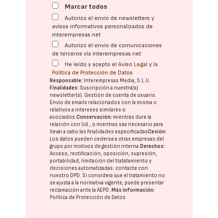
Marcar todos
Autorizo el envío de newsletters y
avisos informativos personalizados de
interempresas.net
Autorizo el envío de comunicaciones
de terceros vía interempresas.net
He leído y acepto el
Aviso Legal
y la
Política de Protección de Datos
Responsable:
Interempresas Media, S.L.U.
Finalidades:
Suscripción a nuestra(s)
newsletter(s). Gestión de cuenta de usuario.
Envío de emails relacionados con la misma o
relativos a intereses similares o
asociados.
Conservación:
mientras dure la
relación con Ud., o mientras sea necesario para
llevar a cabo las finalidades especificadas
Cesión:
Los datos pueden cederse a otras
empresas del
grupo
por motivos de gestión interna.
Derechos:
Acceso, rectificación, oposición, supresión,
portabilidad, limitación del tratatamiento y
decisiones automatizadas:
contacte con
nuestro DPD
. Si considera que el tratamiento no
se ajusta a la normativa vigente, puede presentar
reclamación ante la
AEPD
.
Más información:
Política de Protección de Datos