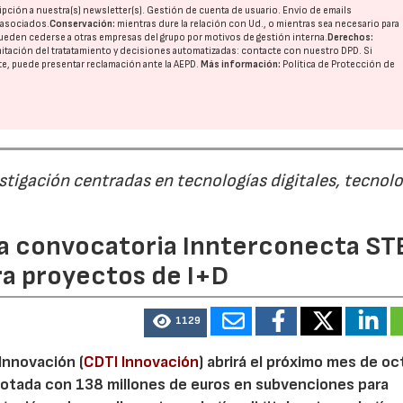
pción a nuestra(s) newsletter(s). Gestión de cuenta de usuario. Envío de emails
o asociados.
Conservación:
mientras dure la relación con Ud., o mientras sea necesario para
ueden cederse a otras
empresas del grupo
por motivos de gestión interna.
Derechos:
imitación del tratatamiento y decisiones automatizadas:
contacte con nuestro DPD
. Si
nte, puede presentar reclamación ante la
AEPD
.
Más información:
Política de Protección de
estigación centradas en tecnologías digitales, tecnol
 la convocatoria Innterconecta ST
ra proyectos de I+D
1129
 Innovación (
CDTI Innovación
) abrirá el próximo mes de o
otada con 138 millones de euros en subvenciones para