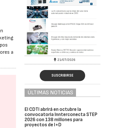
on
rketing
ipos
dores a
6
21/07/2026
SUSCRIBIRSE
ÚLTIMAS NOTICIAS
El CDTI abrirá en octubre la
convocatoria Innterconecta STEP
2026 con 138 millones para
proyectos de I+D