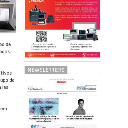
os de
eados
NEWSLETTERS
itivos
rupo de
 las
stem