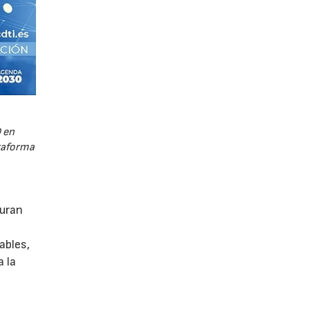
 en
ataforma
guran
ables,
a la