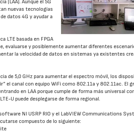
cia (LAA). Aunque el 5G
itan nuevas tecnologías
 de datos 4G y ayudar a
sica LTE basada en FPGA
rse, evaluarse y posiblemente aumentar diferentes escenari
mentar la velocidad de datos en sistemas ya existentes cr
ia de 5,0 GHz para aumentar el espectro móvil, los dispos
” el canal con equipo WiFi como 802.11a y 802.11ac. El g
entrando en LAA porque cumple de forma más universal con
 LTE-U puede desplegarse de forma regional.
por software NI USRP RIO y el LabVIEW Communications Sy
ecutarse compuesto de lo siguiente:
ite