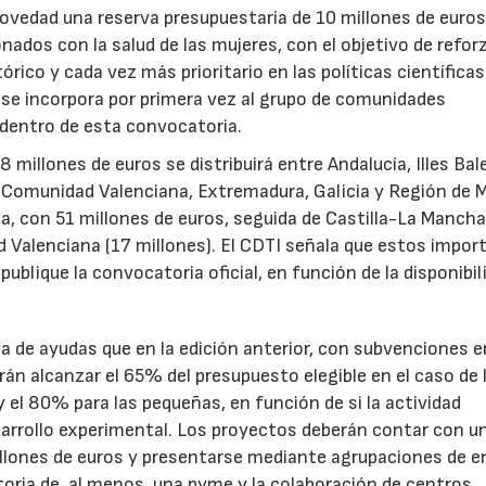
novedad una reserva presupuestaria de 10 millones de euro
ados con la salud de las mujeres, con el objetivo de reforz
rico y cada vez más prioritario en las políticas científicas
s se incorpora por primera vez al grupo de comunidades
 dentro de esta convocatoria.
illones de euros se distribuirá entre Andalucía, Illes Bal
, Comunidad Valenciana, Extremadura, Galicia y Región de M
a, con 51 millones de euros, seguida de Castilla-La Mancha
d Valenciana (17 millones). El CDTI señala que estos impor
ublique la convocatoria oficial, en función de la disponibil
.
de ayudas que en la edición anterior, con subvenciones e
n alcanzar el 65% del presupuesto elegible en el caso de 
el 80% para las pequeñas, en función de si la actividad
sarrollo experimental. Los proyectos deberán contar con u
illones de euros y presentarse mediante agrupaciones de e
toria de, al menos, una pyme y la colaboración de centros