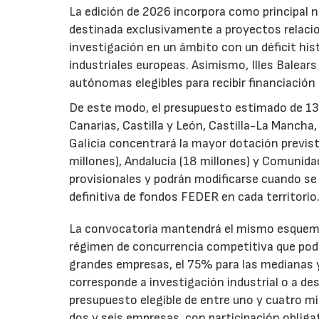
La edición de 2026 incorpora como principal 
destinada exclusivamente a proyectos relacion
investigación en un ámbito con un déficit histó
industriales europeas. Asimismo, Illes Balear
autónomas elegibles para recibir financiación
De este modo, el presupuesto estimado de 138 m
Canarias, Castilla y León, Castilla-La Mancha
Galicia concentrará la mayor dotación previst
millones), Andalucía (18 millones) y Comunida
provisionales y podrán modificarse cuando se p
definitiva de fondos FEDER en cada territorio
La convocatoria mantendrá el mismo esquema 
régimen de concurrencia competitiva que podrá
grandes empresas, el 75% para las medianas y 
corresponde a investigación industrial o a de
presupuesto elegible de entre uno y cuatro m
dos y seis empresas, con participación obliga