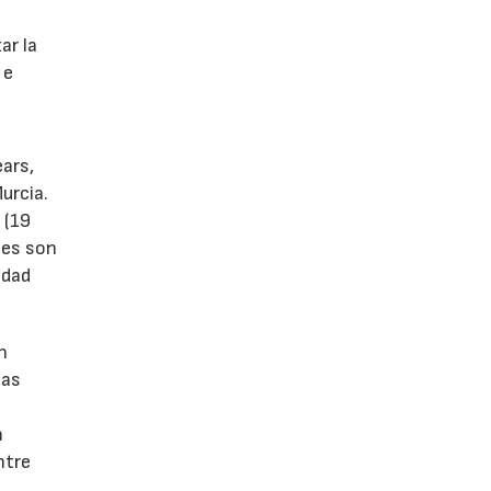
s
ar la
 e
ears,
urcia.
 (19
tes son
idad
n
las
n
ntre