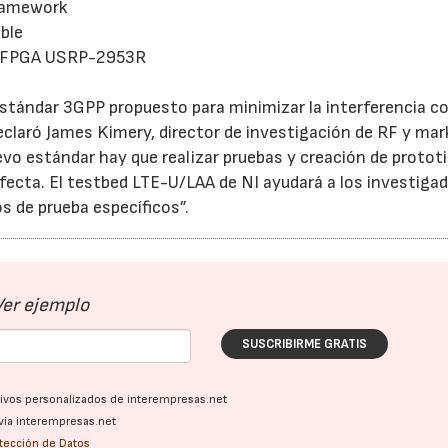
ramework
ble
en FPGA USRP-2953R
estándar 3GPP propuesto para minimizar la interferencia c
declaró James Kimery, director de investigación de RF y ma
vo estándar hay que realizar pruebas y creación de protot
fecta. El testbed LTE-U/LAA de NI ayudará a los investiga
s de prueba específicos”.
21/07/2026
28/07/202
Ver ejemplo
SUSCRIBIRME GRATIS
ativos personalizados de interempresas.net
vía interempresas.net
otección de Datos