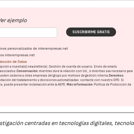
Ver ejemplo
SUSCRIBIRME GRATIS
ativos personalizados de interempresas.net
vía interempresas.net
otección de Datos
21/07/2026
28/07/202
pción a nuestra(s) newsletter(s). Gestión de cuenta de usuario. Envío de emails
o asociados.
Conservación:
mientras dure la relación con Ud., o mientras sea necesario para
ueden cederse a otras
empresas del grupo
por motivos de gestión interna.
Derechos:
imitación del tratatamiento y decisiones automatizadas:
contacte con nuestro DPD
. Si
nte, puede presentar reclamación ante la
AEPD
.
Más información:
Política de Protección de
estigación centradas en tecnologías digitales, tecnol