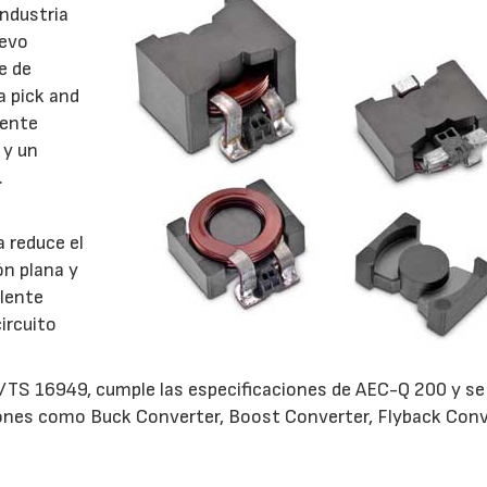
industria
uevo
e de
a pick and
iente
 y un
.
 reduce el
ón plana y
lente
circuito
/TS 16949, cumple las especificaciones de AEC-Q 200 y se
ones como Buck Converter, Boost Converter, Flyback Conv