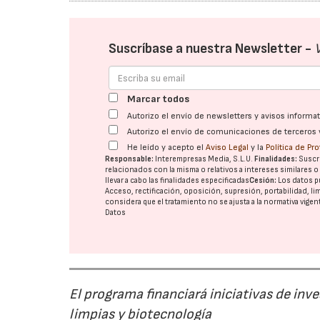
Suscríbase a nuestra Newsletter -
Marcar todos
Autorizo el envío de newsletters y avisos inform
Autorizo el envío de comunicaciones de terceros 
He leído y acepto el
Aviso Legal
y la
Política de Pr
Responsable:
Interempresas Media, S.L.U.
Finalidades:
Suscri
relacionados con la misma o relativos a intereses similares 
llevar a cabo las finalidades especificadas
Cesión:
Los datos p
Acceso, rectificación, oposición, supresión, portabilidad, l
considera que el tratamiento no se ajusta a la normativa vige
Datos
El programa financiará iniciativas de inv
limpias y biotecnología