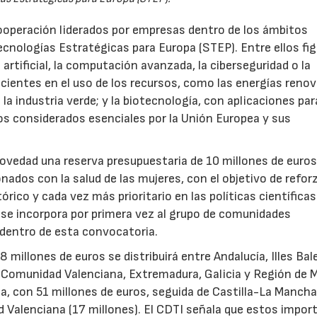
ooperación liderados por empresas dentro de los ámbitos
ecnologías Estratégicas para Europa (STEP). Entre ellos fi
 artificial, la computación avanzada, la ciberseguridad o la
icientes en el uso de los recursos, como las energías renov
a industria verde; y la biotecnología, con aplicaciones par
tos considerados esenciales por la Unión Europea y sus
novedad una reserva presupuestaria de 10 millones de euro
ados con la salud de las mujeres, con el objetivo de reforz
rico y cada vez más prioritario en las políticas científicas
s se incorpora por primera vez al grupo de comunidades
 dentro de esta convocatoria.
illones de euros se distribuirá entre Andalucía, Illes Bal
, Comunidad Valenciana, Extremadura, Galicia y Región de M
a, con 51 millones de euros, seguida de Castilla-La Mancha
d Valenciana (17 millones). El CDTI señala que estos impor