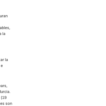
guran
ables,
a la
s
ar la
 e
ears,
urcia.
 (19
tes son