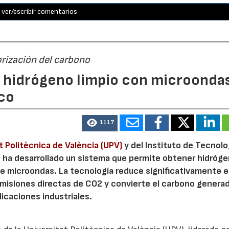
ver/escribir comentarios
orización del carbono
n hidrógeno limpio con microondas
co
1117
t Politècnica de València (UPV)
y del Instituto de Tecnolo
V, ha desarrollado un sistema que permite obtener hidróg
de microondas. La tecnología reduce significativamente e
emisiones directas de CO2 y convierte el carbono genera
licaciones industriales.