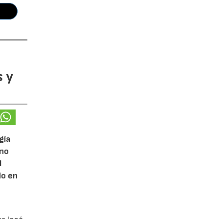
 y
gía
eno
l
do en