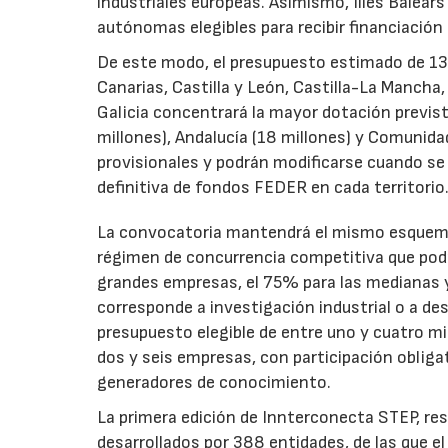
industriales europeas. Asimismo, Illes Balear
autónomas elegibles para recibir financiación
De este modo, el presupuesto estimado de 138 m
Canarias, Castilla y León, Castilla-La Mancha
Galicia concentrará la mayor dotación previst
millones), Andalucía (18 millones) y Comunida
provisionales y podrán modificarse cuando se p
definitiva de fondos FEDER en cada territorio
La convocatoria mantendrá el mismo esquema 
régimen de concurrencia competitiva que podrá
grandes empresas, el 75% para las medianas y 
corresponde a investigación industrial o a de
presupuesto elegible de entre uno y cuatro m
dos y seis empresas, con participación obliga
generadores de conocimiento.
La primera edición de Innterconecta STEP, res
desarrollados por 388 entidades, de las que 