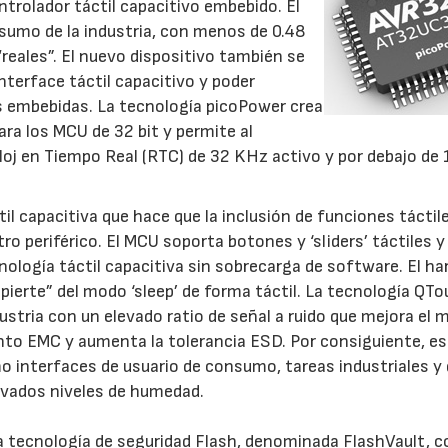
trolador táctil capacitivo embebido. El
umo de la industria, con menos de 0.48
reales”. El nuevo dispositivo también se
nterface táctil capacitivo y poder
s embebidas. La tecnología picoPower crea
a los MCU de 32 bit y permite al
oj en Tiempo Real (RTC) de 32 KHz activo y por debajo de
il capacitiva que hace que la inclusión de funciones táctil
ro periférico. El MCU soporta botones y ‘sliders’ táctiles y 
nología táctil capacitiva sin sobrecarga de software. El h
ierte” del modo ‘sleep’ de forma táctil. La tecnología QT
dustria con un elevado ratio de señal a ruido que mejora el
nto EMC y aumenta la tolerancia ESD. Por consiguiente, es 
mo interfaces de usuario de consumo, tareas industriales y
evados niveles de humedad.
ecnología de seguridad Flash, denominada FlashVault, co