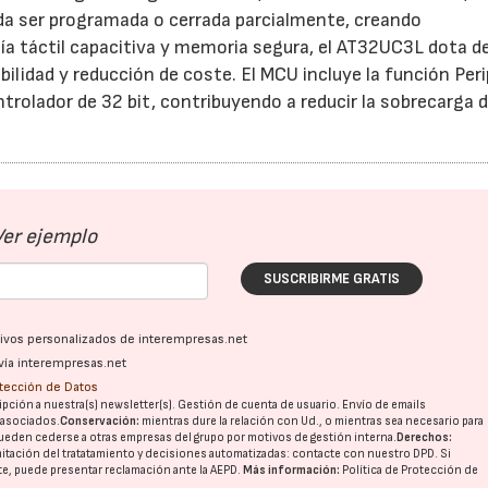
da ser programada o cerrada parcialmente, creando
 táctil capacitiva y memoria segura, el AT32UC3L dota d
ilidad y reducción de coste. El MCU incluye la función Peri
rolador de 32 bit, contribuyendo a reducir la sobrecarga 
21/07/2026
28/07/202
Ver ejemplo
SUSCRIBIRME GRATIS
ativos personalizados de interempresas.net
vía interempresas.net
otección de Datos
pción a nuestra(s) newsletter(s). Gestión de cuenta de usuario. Envío de emails
o asociados.
Conservación:
mientras dure la relación con Ud., o mientras sea necesario para
ueden cederse a otras
empresas del grupo
por motivos de gestión interna.
Derechos:
imitación del tratatamiento y decisiones automatizadas:
contacte con nuestro DPD
. Si
nte, puede presentar reclamación ante la
AEPD
.
Más información:
Política de Protección de