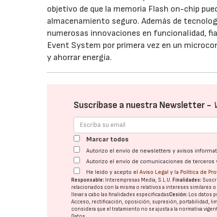
objetivo de que la memoria Flash on-chip pue
almacenamiento seguro. Además de tecnología
numerosas innovaciones en funcionalidad, fiab
Event System por primera vez en un microcont
y ahorrar energía.
Suscríbase a nuestra Newsletter -
Marcar todos
Autorizo el envío de newsletters y avisos inform
Autorizo el envío de comunicaciones de terceros 
He leído y acepto el
Aviso Legal
y la
Política de Pr
Responsable:
Interempresas Media, S.L.U.
Finalidades:
Suscri
relacionados con la misma o relativos a intereses similares 
llevar a cabo las finalidades especificadas
Cesión:
Los datos p
Acceso, rectificación, oposición, supresión, portabilidad, l
considera que el tratamiento no se ajusta a la normativa vige
Datos