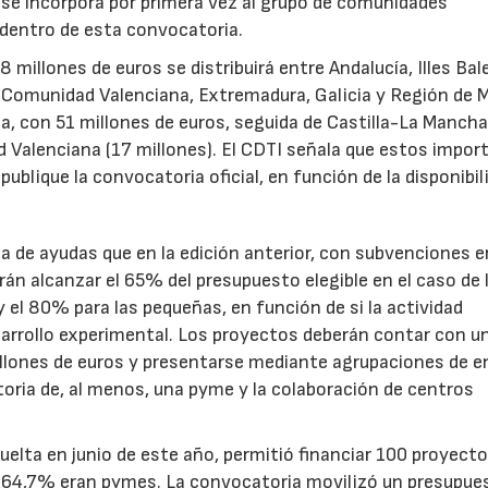
s se incorpora por primera vez al grupo de comunidades
 dentro de esta convocatoria.
illones de euros se distribuirá entre Andalucía, Illes Bal
, Comunidad Valenciana, Extremadura, Galicia y Región de M
a, con 51 millones de euros, seguida de Castilla-La Mancha
d Valenciana (17 millones). El CDTI señala que estos impor
ublique la convocatoria oficial, en función de la disponibil
.
de ayudas que en la edición anterior, con subvenciones e
n alcanzar el 65% del presupuesto elegible en el caso de 
el 80% para las pequeñas, en función de si la actividad
sarrollo experimental. Los proyectos deberán contar con u
illones de euros y presentarse mediante agrupaciones de e
toria de, al menos, una pyme y la colaboración de centros
uelta en junio de este año, permitió financiar 100 proyect
el 64,7% eran pymes. La convocatoria movilizó un presupue