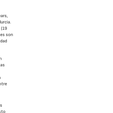
ears,
urcia.
 (19
tes son
idad
n
las
n
ntre
os
sto