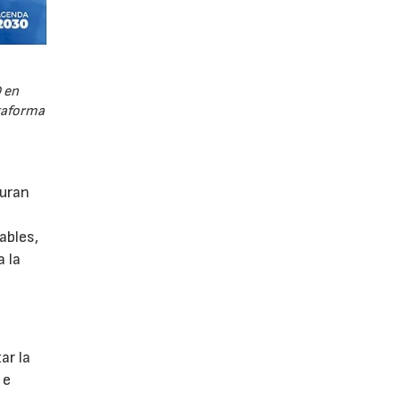
 en
ataforma
guran
ables,
a la
s
ar la
 e