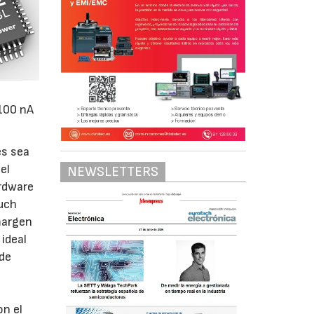
 100 nA
es sea
el
NEWSLETTERS
ardware
ouch
 margen
ideal
 de
n el