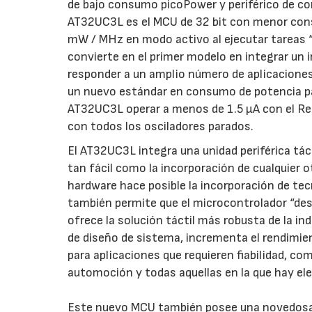
de bajo consumo picoPower y periférico de con
AT32UC3L es el MCU de 32 bit con menor cons
mW / MHz en modo activo al ejecutar tareas “
convierte en el primer modelo en integrar un i
responder a un amplio número de aplicacione
un nuevo estándar en consumo de potencia par
AT32UC3L operar a menos de 1.5 µA con el Rel
con todos los osciladores parados.
El AT32UC3L integra una unidad periférica táct
tan fácil como la incorporación de cualquier ot
hardware hace posible la incorporación de tec
también permite que el microcontrolador “desp
ofrece la solución táctil más robusta de la in
de diseño de sistema, incrementa el rendimie
para aplicaciones que requieren fiabilidad, co
automoción y todas aquellas en la que hay el
Este nuevo MCU también posee una novedosa t