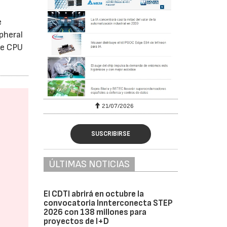
e
pheral
de CPU
6
21/07/2026
SUSCRIBIRSE
ÚLTIMAS NOTICIAS
El CDTI abrirá en octubre la
convocatoria Innterconecta STEP
2026 con 138 millones para
proyectos de I+D