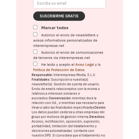
SUSCRIBIRME GRATIS
Marcar todos
Autorizo el envío de newsletters y
avisos informativos personalizados de
interempresas.net
Autorizo el envío de comunicaciones
de terceros vía interempresas.net
He leído y acepto el
Aviso Legal
y la
Política de Protección de Datos
Responsable:
Interempresas Media, S.L.U.
Finalidades:
Suscripción a nuestra(s)
newsletter(s). Gestión de cuenta de usuario.
Envío de emails relacionados con la misma o
relativos a intereses similares o
asociados.
Conservación:
mientras dure la
relación con Ud., o mientras sea necesario para
llevar a cabo las finalidades especificadas
Cesión:
Los datos pueden cederse a otras
empresas del
grupo
por motivos de gestión interna.
Derechos:
Acceso, rectificación, oposición, supresión,
portabilidad, limitación del tratatamiento y
decisiones automatizadas:
contacte con
nuestro DPD
. Si considera que el tratamiento no