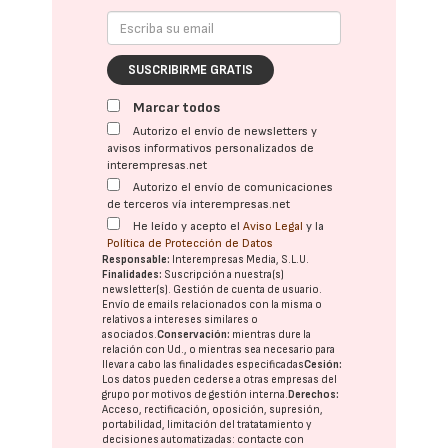
SUSCRIBIRME GRATIS
Marcar todos
Autorizo el envío de newsletters y
avisos informativos personalizados de
interempresas.net
Autorizo el envío de comunicaciones
de terceros vía interempresas.net
He leído y acepto el
Aviso Legal
y la
Política de Protección de Datos
Responsable:
Interempresas Media, S.L.U.
Finalidades:
Suscripción a nuestra(s)
newsletter(s). Gestión de cuenta de usuario.
Envío de emails relacionados con la misma o
relativos a intereses similares o
asociados.
Conservación:
mientras dure la
relación con Ud., o mientras sea necesario para
llevar a cabo las finalidades especificadas
Cesión:
Los datos pueden cederse a otras
empresas del
grupo
por motivos de gestión interna.
Derechos:
Acceso, rectificación, oposición, supresión,
portabilidad, limitación del tratatamiento y
decisiones automatizadas:
contacte con