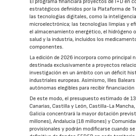
El programa financiará proyectos de I+D en c
estratégicos definidos por la Plataforma de T
las tecnologías digitales, como la inteligencia
microelectrónica; las tecnologías limpias y ef
el almacenamiento energético, el hidrógeno o l
salud y la industria, incluidos los medicamen
componentes.
La edición de 2026 incorpora como principal 
destinada exclusivamente a proyectos relacion
investigación en un ámbito con un déficit histó
industriales europeas. Asimismo, Illes Balear
autónomas elegibles para recibir financiación
De este modo, el presupuesto estimado de 138 m
Canarias, Castilla y León, Castilla-La Mancha
Galicia concentrará la mayor dotación previst
millones), Andalucía (18 millones) y Comunida
provisionales y podrán modificarse cuando se p