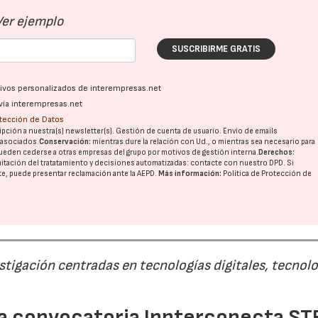
Ver ejemplo
SUSCRIBIRME GRATIS
ativos personalizados de interempresas.net
vía interempresas.net
otección de Datos
pción a nuestra(s) newsletter(s). Gestión de cuenta de usuario. Envío de emails
o asociados.
Conservación:
mientras dure la relación con Ud., o mientras sea necesario para
21/07/2026
28/07/202
ueden cederse a otras
empresas del grupo
por motivos de gestión interna.
Derechos:
imitación del tratatamiento y decisiones automatizadas:
contacte con nuestro DPD
. Si
nte, puede presentar reclamación ante la
AEPD
.
Más información:
Política de Protección de
estigación centradas en tecnologías digitales, tecnol
 la convocatoria Innterconecta ST