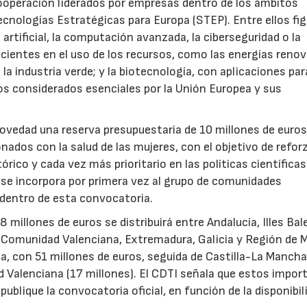
ooperación liderados por empresas dentro de los ámbitos
ecnologías Estratégicas para Europa (STEP). Entre ellos fi
 artificial, la computación avanzada, la ciberseguridad o la
icientes en el uso de los recursos, como las energías renov
a industria verde; y la biotecnología, con aplicaciones par
tos considerados esenciales por la Unión Europea y sus
novedad una reserva presupuestaria de 10 millones de euro
ados con la salud de las mujeres, con el objetivo de reforz
rico y cada vez más prioritario en las políticas científicas
s se incorpora por primera vez al grupo de comunidades
 dentro de esta convocatoria.
illones de euros se distribuirá entre Andalucía, Illes Bal
, Comunidad Valenciana, Extremadura, Galicia y Región de M
a, con 51 millones de euros, seguida de Castilla-La Mancha
d Valenciana (17 millones). El CDTI señala que estos impor
ublique la convocatoria oficial, en función de la disponibil