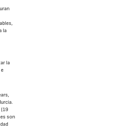
guran
ables,
a la
s
ar la
 e
ears,
urcia.
 (19
tes son
idad