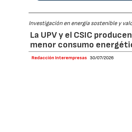
Investigación en energía sostenible y val
La UPV y el CSIC produce
menor consumo energéti
Redacción Interempresas
30/07/2026
Un equipo de investigadores de la
Universita
Química (ITQ), centro mixto del CSIC y la UP
limpio a partir de metano mediante energía 
consumo energético del proceso, evita las 
nanomateriales de alto valor añadido para ap
Un equipo del grupo DIMAS del Instituto ITACA 
Manuel Catalá Civera, junto con investigadore