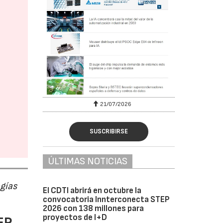
6
21/07/2026
SUSCRIBIRSE
ÚLTIMAS NOTICIAS
ogías
El CDTI abrirá en octubre la
convocatoria Innterconecta STEP
2026 con 138 millones para
proyectos de I+D
EP