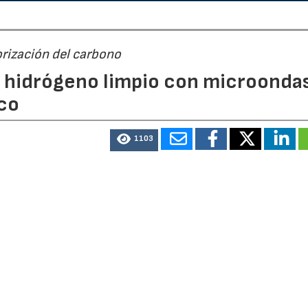
orización del carbono
n hidrógeno limpio con microondas
co
1103
t Politècnica de València (UPV)
y del Instituto de Tecnolo
V, ha desarrollado un sistema que permite obtener hidróg
de microondas. La tecnología reduce significativamente e
emisiones directas de CO2 y convierte el carbono genera
licaciones industriales.
de la Universitat Politècnica de València (UPV), liderado p
s del Instituto de Tecnología Química (ITQ), centro mixto d