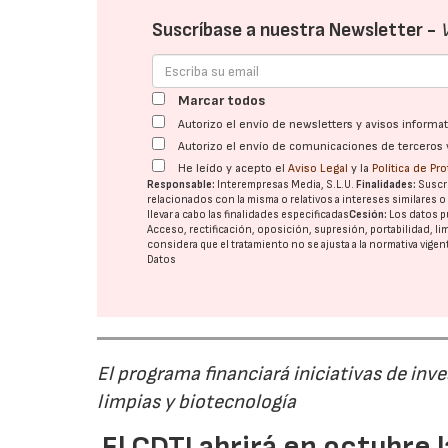
Suscríbase a nuestra Newsletter -
Marcar todos
Autorizo el envío de newsletters y avisos inform
Autorizo el envío de comunicaciones de terceros 
He leído y acepto el
Aviso Legal
y la
Política de Pr
Responsable:
Interempresas Media, S.L.U.
Finalidades:
Suscri
relacionados con la misma o relativos a intereses similares 
llevar a cabo las finalidades especificadas
Cesión:
Los datos p
Acceso, rectificación, oposición, supresión, portabilidad, l
considera que el tratamiento no se ajusta a la normativa vige
Datos
El programa financiará iniciativas de inv
limpias y biotecnología
El CDTI abrirá en octubre