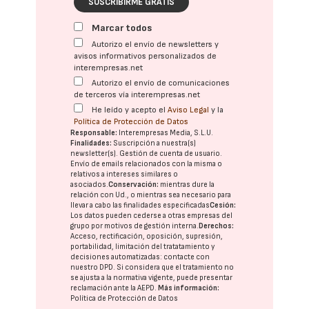
SUSCRIBIRME GRATIS
Marcar todos
Autorizo el envío de newsletters y
avisos informativos personalizados de
interempresas.net
Autorizo el envío de comunicaciones
de terceros vía interempresas.net
He leído y acepto el
Aviso Legal
y la
Política de Protección de Datos
Responsable:
Interempresas Media, S.L.U.
Finalidades:
Suscripción a nuestra(s)
newsletter(s). Gestión de cuenta de usuario.
Envío de emails relacionados con la misma o
relativos a intereses similares o
asociados.
Conservación:
mientras dure la
relación con Ud., o mientras sea necesario para
llevar a cabo las finalidades especificadas
Cesión:
Los datos pueden cederse a otras
empresas del
grupo
por motivos de gestión interna.
Derechos:
Acceso, rectificación, oposición, supresión,
portabilidad, limitación del tratatamiento y
decisiones automatizadas:
contacte con
nuestro DPD
. Si considera que el tratamiento no
se ajusta a la normativa vigente, puede presentar
reclamación ante la
AEPD
.
Más información:
Política de Protección de Datos