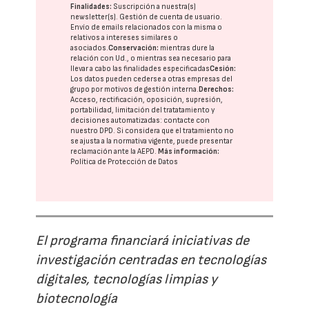
Finalidades:
Suscripción a nuestra(s)
newsletter(s). Gestión de cuenta de usuario.
Envío de emails relacionados con la misma o
relativos a intereses similares o
asociados.
Conservación:
mientras dure la
relación con Ud., o mientras sea necesario para
llevar a cabo las finalidades especificadas
Cesión:
Los datos pueden cederse a otras
empresas del
grupo
por motivos de gestión interna.
Derechos:
Acceso, rectificación, oposición, supresión,
portabilidad, limitación del tratatamiento y
decisiones automatizadas:
contacte con
nuestro DPD
. Si considera que el tratamiento no
se ajusta a la normativa vigente, puede presentar
reclamación ante la
AEPD
.
Más información:
Política de Protección de Datos
El programa financiará iniciativas de
investigación centradas en tecnologías
digitales, tecnologías limpias y
biotecnología