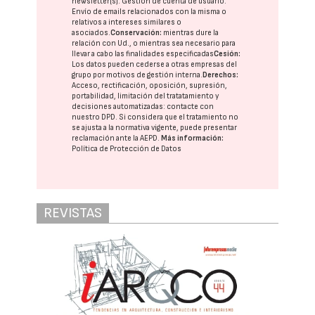
newsletter(s). Gestión de cuenta de usuario.
Envío de emails relacionados con la misma o
relativos a intereses similares o
asociados.
Conservación:
mientras dure la
relación con Ud., o mientras sea necesario para
llevar a cabo las finalidades especificadas
Cesión:
Los datos pueden cederse a otras
empresas del
grupo
por motivos de gestión interna.
Derechos:
Acceso, rectificación, oposición, supresión,
portabilidad, limitación del tratatamiento y
decisiones automatizadas:
contacte con
nuestro DPD
. Si considera que el tratamiento no
se ajusta a la normativa vigente, puede presentar
reclamación ante la
AEPD
.
Más información:
Política de Protección de Datos
REVISTAS