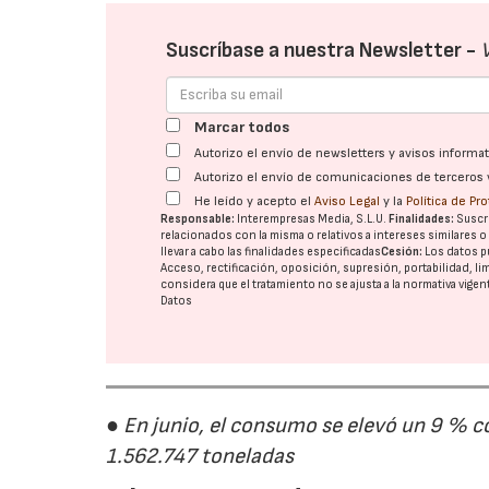
Suscríbase a nuestra Newsletter -
Marcar todos
Autorizo el envío de newsletters y avisos inform
Autorizo el envío de comunicaciones de terceros 
He leído y acepto el
Aviso Legal
y la
Política de Pr
Responsable:
Interempresas Media, S.L.U.
Finalidades:
Suscri
relacionados con la misma o relativos a intereses similares 
llevar a cabo las finalidades especificadas
Cesión:
Los datos p
Acceso, rectificación, oposición, supresión, portabilidad, l
considera que el tratamiento no se ajusta a la normativa vige
Datos
● En junio, el consumo se elevó un 9 % c
1.562.747 toneladas