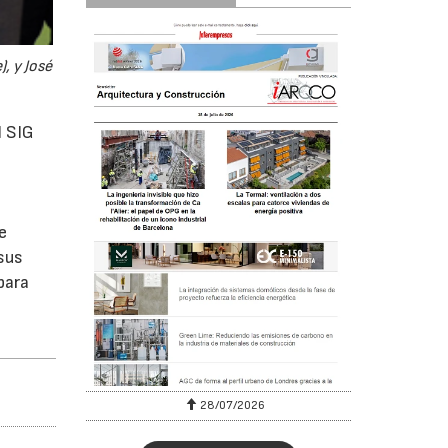
, y José
l SIG
e
 sus
para
28/07/2026