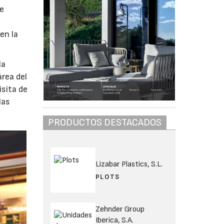
de
en la
la
área del
isita de
las
PRODUCTOS DESTACADOS
Lizabar Plastics, S.L.
PLOTS
Zehnder Group
Iberica, S.A.