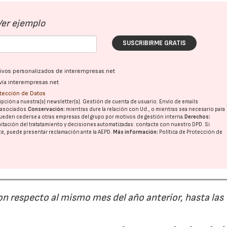
Ver ejemplo
SUSCRIBIRME GRATIS
ativos personalizados de interempresas.net
vía interempresas.net
otección de Datos
pción a nuestra(s) newsletter(s). Gestión de cuenta de usuario. Envío de emails
o asociados.
Conservación:
mientras dure la relación con Ud., o mientras sea necesario para
ueden cederse a otras
empresas del grupo
por motivos de gestión interna.
Derechos:
imitación del tratatamiento y decisiones automatizadas:
contacte con nuestro DPD
. Si
nte, puede presentar reclamación ante la
AEPD
.
Más información:
Política de Protección de
on respecto al mismo mes del año anterior, hasta las