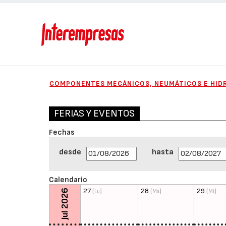
COMPONENTES MECÁNICOS, NEUMÁTICOS E HID
FERIAS Y EVENTOS
Fechas
desde
hasta
Calendario
27
(
)
28
(
)
29
(
)
Jul 2026
Lu
Ma
Mi