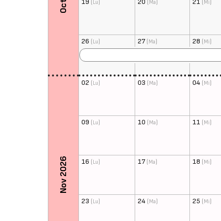
19
(
)
20
(
)
21
(
)
Lu
Ma
Mi
26
(
)
27
(
)
28
(
)
Lu
Ma
Mi
02
(
)
03
(
)
04
(
)
Lu
Ma
Mi
09
(
)
10
(
)
11
(
)
Lu
Ma
Mi
Nov 2026
16
(
)
17
(
)
18
(
)
Lu
Ma
Mi
23
(
)
24
(
)
25
(
)
Lu
Ma
Mi