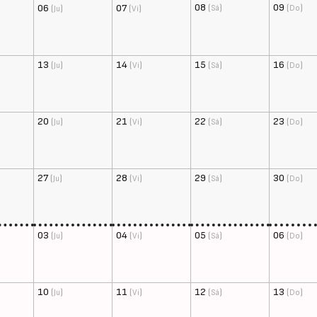
08
(
)
09
(
)
06
(
)
07
(
)
Sá
Do
Ju
Vi
13
(
)
14
(
)
15
(
)
16
(
)
Ju
Vi
Sá
Do
20
(
)
21
(
)
22
(
)
23
(
)
Ju
Vi
Sá
Do
27
(
)
28
(
)
29
(
)
30
(
)
Ju
Vi
Sá
Do
03
(
)
04
(
)
05
(
)
06
(
)
Ju
Vi
Sá
Do
10
(
)
11
(
)
12
(
)
13
(
)
Ju
Vi
Sá
Do