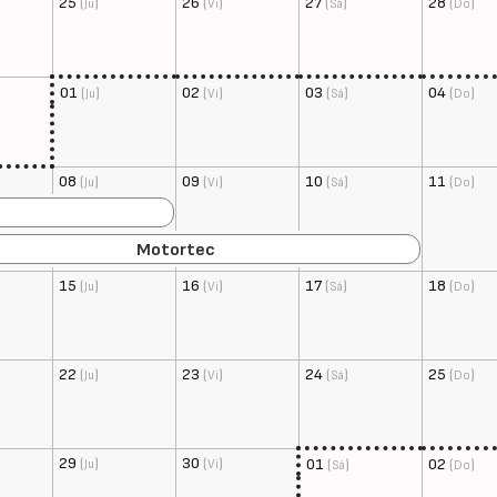
25
(
)
26
(
)
27
(
)
28
(
)
Ju
Vi
Sá
Do
01
(
)
02
(
)
03
(
)
04
(
)
Ju
Vi
Sá
Do
08
(
)
09
(
)
10
(
)
11
(
)
Ju
Vi
Sá
Do
Motortec
15
(
)
16
(
)
17
(
)
18
(
)
Ju
Vi
Sá
Do
22
(
)
23
(
)
24
(
)
25
(
)
Ju
Vi
Sá
Do
29
(
)
30
(
)
01
(
)
02
(
)
Ju
Vi
Sá
Do