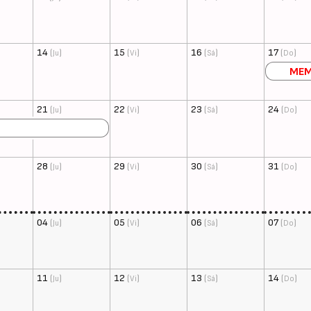
14
(
)
15
(
)
16
(
)
17
(
)
Ju
Vi
Sá
Do
ME
21
(
)
22
(
)
23
(
)
24
(
)
Ju
Vi
Sá
Do
28
(
)
29
(
)
30
(
)
31
(
)
Ju
Vi
Sá
Do
04
(
)
05
(
)
06
(
)
07
(
)
Ju
Vi
Sá
Do
11
(
)
12
(
)
13
(
)
14
(
)
Ju
Vi
Sá
Do