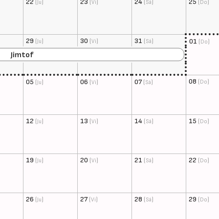
22
(
)
23
(
)
24
(
)
25
(
)
Ju
Vi
Sá
Do
29
(
)
30
(
)
31
(
)
01
(
)
Ju
Vi
Sá
Do
Jimtof
08
(
)
05
(
)
06
(
)
07
(
)
Do
Ju
Vi
Sá
12
(
)
13
(
)
14
(
)
15
(
)
Ju
Vi
Sá
Do
19
(
)
20
(
)
21
(
)
22
(
)
Ju
Vi
Sá
Do
26
(
)
27
(
)
28
(
)
29
(
)
Ju
Vi
Sá
Do