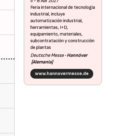
5 - 8 Abr 2027
Feria internacional de tecnología
industrial, incluye
automatización industrial,
herramientas, I+D,
equipamiento, materiales,
subcontratación y construcción
de plantas
Deutsche Messe
Hannóver
Alemania
www.hannovermesse.de