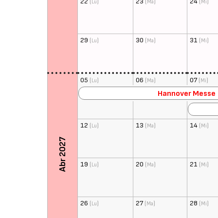
22
(
)
23
(
)
24
(
)
Lu
Ma
Mi
29
(
)
30
(
)
31
(
)
Lu
Ma
Mi
05
(
)
06
(
)
07
(
)
Lu
Ma
Mi
Hannover Messe
12
(
)
13
(
)
14
(
)
Lu
Ma
Mi
Abr 2027
19
(
)
20
(
)
21
(
)
Lu
Ma
Mi
26
(
)
27
(
)
28
(
)
Lu
Ma
Mi