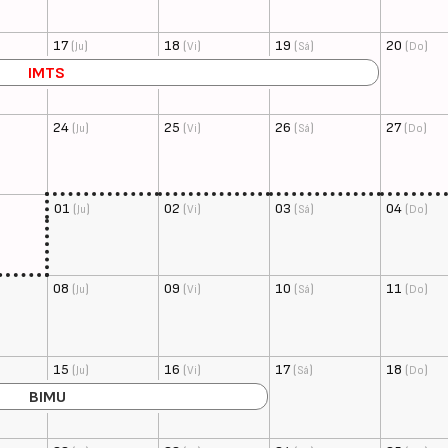
17
(
)
18
(
)
19
(
)
20
(
)
Ju
Vi
Sá
Do
IMTS
24
(
)
25
(
)
26
(
)
27
(
)
Ju
Vi
Sá
Do
01
(
)
02
(
)
03
(
)
04
(
)
Ju
Vi
Sá
Do
08
(
)
09
(
)
10
(
)
11
(
)
Ju
Vi
Sá
Do
15
(
)
16
(
)
17
(
)
18
(
)
Ju
Vi
Sá
Do
BIMU