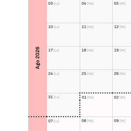
03
(
)
04
(
)
05
(
)
Lu
Ma
Mi
10
(
)
11
(
)
12
(
)
Lu
Ma
Mi
Ago 2026
17
(
)
18
(
)
19
(
)
Lu
Ma
Mi
24
(
)
25
(
)
26
(
)
Lu
Ma
Mi
31
(
)
01
(
)
02
(
)
Lu
Ma
Mi
08
(
)
09
(
)
07
(
)
Ma
Mi
Lu