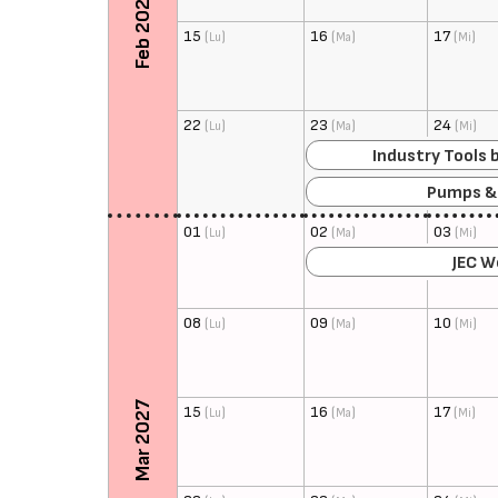
Feb 2027
15
(
)
16
(
)
17
(
)
Lu
Ma
Mi
22
(
)
23
(
)
24
(
)
Lu
Ma
Mi
Industry Tools 
Pumps &
01
(
)
02
(
)
03
(
)
Lu
Ma
Mi
JEC W
08
(
)
09
(
)
10
(
)
Lu
Ma
Mi
Mar 2027
15
(
)
16
(
)
17
(
)
Lu
Ma
Mi