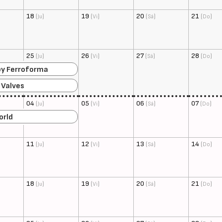
18
(
)
19
(
)
20
(
)
21
(
)
Ju
Vi
Sá
Do
25
(
)
26
(
)
27
(
)
28
(
)
Ju
Vi
Sá
Do
by Ferroforma
 Valves
04
(
)
05
(
)
06
(
)
07
(
)
Ju
Vi
Sá
Do
orld
11
(
)
12
(
)
13
(
)
14
(
)
Ju
Vi
Sá
Do
18
(
)
19
(
)
20
(
)
21
(
)
Ju
Vi
Sá
Do