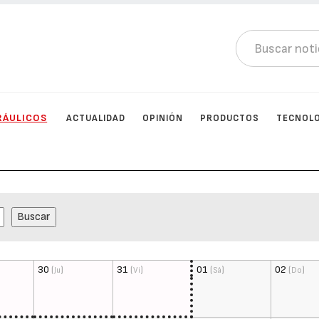
RÁULICOS
ACTUALIDAD
OPINIÓN
PRODUCTOS
TECNOL
30
(
)
31
(
)
01
(
)
02
(
)
Ju
Vi
Sá
Do