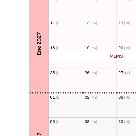
11
(
)
12
(
)
13
(
)
Lu
Ma
Mi
Ene 2027
18
(
)
19
(
)
20
(
)
Lu
Ma
Mi
MEMS
25
(
)
26
(
)
27
(
)
Lu
Ma
Mi
01
(
)
02
(
)
03
(
)
Lu
Ma
Mi
08
(
)
09
(
)
10
(
)
Lu
Ma
Mi