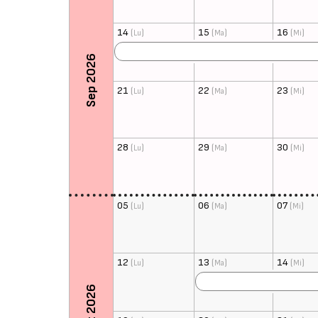
14
(
)
15
(
)
16
(
)
Lu
Ma
Mi
Sep 2026
21
(
)
22
(
)
23
(
)
Lu
Ma
Mi
28
(
)
29
(
)
30
(
)
Lu
Ma
Mi
05
(
)
06
(
)
07
(
)
Lu
Ma
Mi
12
(
)
13
(
)
14
(
)
Lu
Ma
Mi
Oct 2026