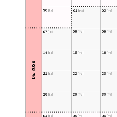
30
(
)
01
(
)
02
(
)
Lu
Ma
Mi
08
(
)
09
(
)
07
(
)
Ma
Mi
Lu
14
(
)
15
(
)
16
(
)
Lu
Ma
Mi
Dic 2026
21
(
)
22
(
)
23
(
)
Lu
Ma
Mi
28
(
)
29
(
)
30
(
)
Lu
Ma
Mi
04
(
)
05
(
)
06
(
)
Lu
Ma
Mi