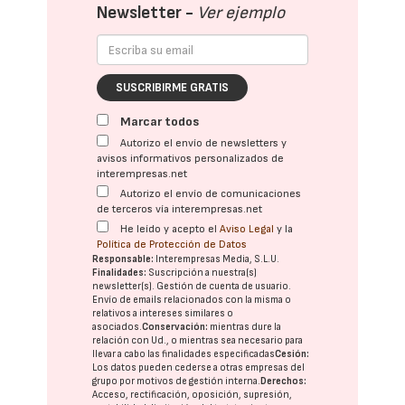
Newsletter -
Ver ejemplo
SUSCRIBIRME GRATIS
Marcar todos
Autorizo el envío de newsletters y
avisos informativos personalizados de
interempresas.net
Autorizo el envío de comunicaciones
de terceros vía interempresas.net
He leído y acepto el
Aviso Legal
y la
Política de Protección de Datos
Responsable:
Interempresas Media, S.L.U.
Finalidades:
Suscripción a nuestra(s)
newsletter(s). Gestión de cuenta de usuario.
Envío de emails relacionados con la misma o
relativos a intereses similares o
asociados.
Conservación:
mientras dure la
relación con Ud., o mientras sea necesario para
llevar a cabo las finalidades especificadas
Cesión:
Los datos pueden cederse a otras
empresas del
grupo
por motivos de gestión interna.
Derechos:
Acceso, rectificación, oposición, supresión,