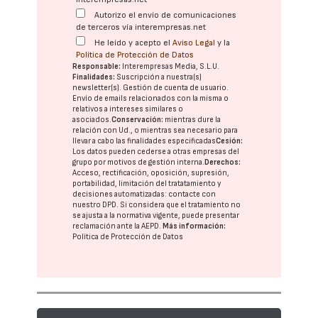
Autorizo el envío de comunicaciones
de terceros vía interempresas.net
He leído y acepto el
Aviso Legal
y la
Política de Protección de Datos
Responsable:
Interempresas Media, S.L.U.
Finalidades:
Suscripción a nuestra(s)
newsletter(s). Gestión de cuenta de usuario.
Envío de emails relacionados con la misma o
relativos a intereses similares o
asociados.
Conservación:
mientras dure la
relación con Ud., o mientras sea necesario para
llevar a cabo las finalidades especificadas
Cesión:
Los datos pueden cederse a otras
empresas del
grupo
por motivos de gestión interna.
Derechos:
Acceso, rectificación, oposición, supresión,
portabilidad, limitación del tratatamiento y
decisiones automatizadas:
contacte con
nuestro DPD
. Si considera que el tratamiento no
se ajusta a la normativa vigente, puede presentar
reclamación ante la
AEPD
.
Más información:
Política de Protección de Datos