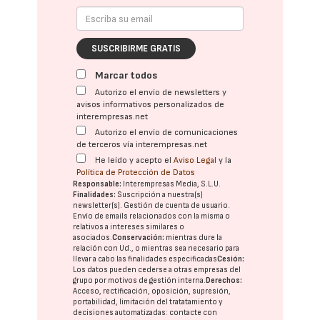
SUSCRIBIRME GRATIS
Marcar todos
Autorizo el envío de newsletters y
avisos informativos personalizados de
interempresas.net
Autorizo el envío de comunicaciones
de terceros vía interempresas.net
He leído y acepto el
Aviso Legal
y la
Política de Protección de Datos
Responsable:
Interempresas Media, S.L.U.
Finalidades:
Suscripción a nuestra(s)
newsletter(s). Gestión de cuenta de usuario.
Envío de emails relacionados con la misma o
relativos a intereses similares o
asociados.
Conservación:
mientras dure la
relación con Ud., o mientras sea necesario para
llevar a cabo las finalidades especificadas
Cesión:
Los datos pueden cederse a otras
empresas del
grupo
por motivos de gestión interna.
Derechos:
Acceso, rectificación, oposición, supresión,
portabilidad, limitación del tratatamiento y
decisiones automatizadas:
contacte con