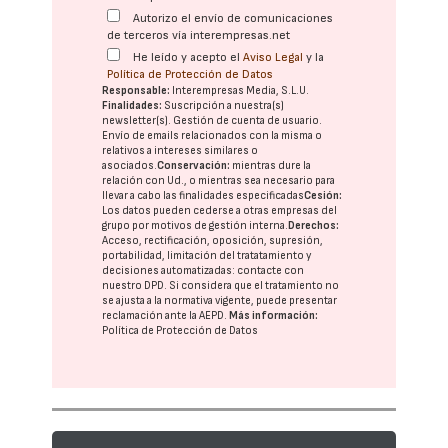
Autorizo el envío de comunicaciones
de terceros vía interempresas.net
He leído y acepto el
Aviso Legal
y la
Política de Protección de Datos
Responsable:
Interempresas Media, S.L.U.
Finalidades:
Suscripción a nuestra(s)
newsletter(s). Gestión de cuenta de usuario.
Envío de emails relacionados con la misma o
relativos a intereses similares o
asociados.
Conservación:
mientras dure la
relación con Ud., o mientras sea necesario para
llevar a cabo las finalidades especificadas
Cesión:
Los datos pueden cederse a otras
empresas del
grupo
por motivos de gestión interna.
Derechos:
Acceso, rectificación, oposición, supresión,
portabilidad, limitación del tratatamiento y
decisiones automatizadas:
contacte con
nuestro DPD
. Si considera que el tratamiento no
se ajusta a la normativa vigente, puede presentar
reclamación ante la
AEPD
.
Más información:
Política de Protección de Datos