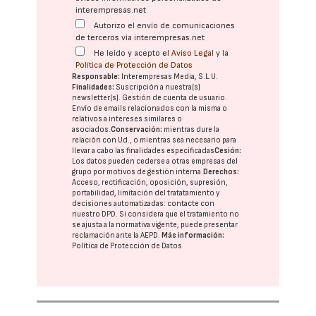
interempresas.net
Autorizo el envío de comunicaciones
de terceros vía interempresas.net
He leído y acepto el
Aviso Legal
y la
Política de Protección de Datos
Responsable:
Interempresas Media, S.L.U.
Finalidades:
Suscripción a nuestra(s)
newsletter(s). Gestión de cuenta de usuario.
Envío de emails relacionados con la misma o
relativos a intereses similares o
asociados.
Conservación:
mientras dure la
relación con Ud., o mientras sea necesario para
llevar a cabo las finalidades especificadas
Cesión:
Los datos pueden cederse a otras
empresas del
grupo
por motivos de gestión interna.
Derechos:
Acceso, rectificación, oposición, supresión,
portabilidad, limitación del tratatamiento y
decisiones automatizadas:
contacte con
nuestro DPD
. Si considera que el tratamiento no
se ajusta a la normativa vigente, puede presentar
reclamación ante la
AEPD
.
Más información:
Política de Protección de Datos