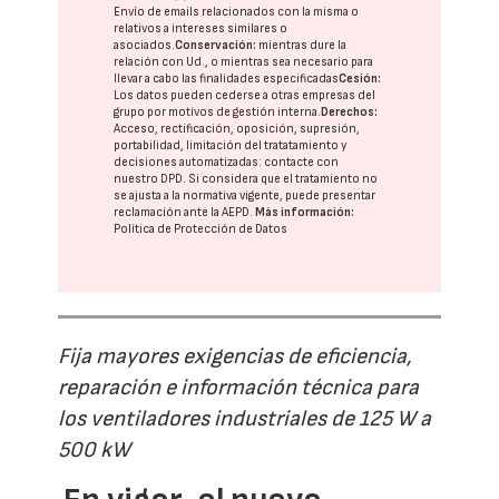
Envío de emails relacionados con la misma o
relativos a intereses similares o
asociados.
Conservación:
mientras dure la
relación con Ud., o mientras sea necesario para
llevar a cabo las finalidades especificadas
Cesión:
Los datos pueden cederse a otras
empresas del
grupo
por motivos de gestión interna.
Derechos:
Acceso, rectificación, oposición, supresión,
portabilidad, limitación del tratatamiento y
decisiones automatizadas:
contacte con
nuestro DPD
. Si considera que el tratamiento no
se ajusta a la normativa vigente, puede presentar
reclamación ante la
AEPD
.
Más información:
Política de Protección de Datos
Fija mayores exigencias de eficiencia,
reparación e información técnica para
los ventiladores industriales de 125 W a
500 kW