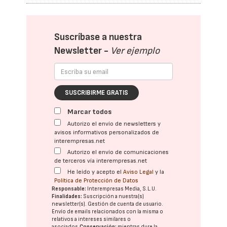
Suscríbase a nuestra
Newsletter -
Ver ejemplo
SUSCRIBIRME GRATIS
Marcar todos
Autorizo el envío de newsletters y
avisos informativos personalizados de
interempresas.net
Autorizo el envío de comunicaciones
de terceros vía interempresas.net
He leído y acepto el
Aviso Legal
y la
Política de Protección de Datos
Responsable:
Interempresas Media, S.L.U.
Finalidades:
Suscripción a nuestra(s)
newsletter(s). Gestión de cuenta de usuario.
Envío de emails relacionados con la misma o
relativos a intereses similares o
asociados.
Conservación:
mientras dure la