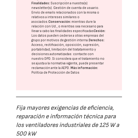
Finalidades:
Suscripción a nuestra(s)
newsletter(s). Gestión de cuenta de usuario.
Envío de emails relacionados con la misma o
relativos a intereses similares o
asociados.
Conservación:
mientras dure la
relación con Ud., o mientras sea necesario para
llevar a cabo las finalidades especificadas
Cesión:
Los datos pueden cederse a otras
empresas del
grupo
por motivos de gestión interna.
Derechos:
Acceso, rectificación, oposición, supresión,
portabilidad, limitación del tratatamiento y
decisiones automatizadas:
contacte con
nuestro DPD
. Si considera que el tratamiento no
se ajusta a la normativa vigente, puede presentar
reclamación ante la
AEPD
.
Más información:
Política de Protección de Datos
Fija mayores exigencias de eficiencia,
reparación e información técnica para
los ventiladores industriales de 125 W a
500 kW