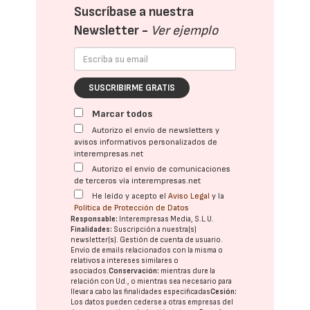
Suscríbase a nuestra
Newsletter -
Ver ejemplo
SUSCRIBIRME GRATIS
Marcar todos
Autorizo el envío de newsletters y
avisos informativos personalizados de
interempresas.net
Autorizo el envío de comunicaciones
de terceros vía interempresas.net
He leído y acepto el
Aviso Legal
y la
Política de Protección de Datos
Responsable:
Interempresas Media, S.L.U.
Finalidades:
Suscripción a nuestra(s)
newsletter(s). Gestión de cuenta de usuario.
Envío de emails relacionados con la misma o
relativos a intereses similares o
asociados.
Conservación:
mientras dure la
relación con Ud., o mientras sea necesario para
llevar a cabo las finalidades especificadas
Cesión:
Los datos pueden cederse a otras
empresas del