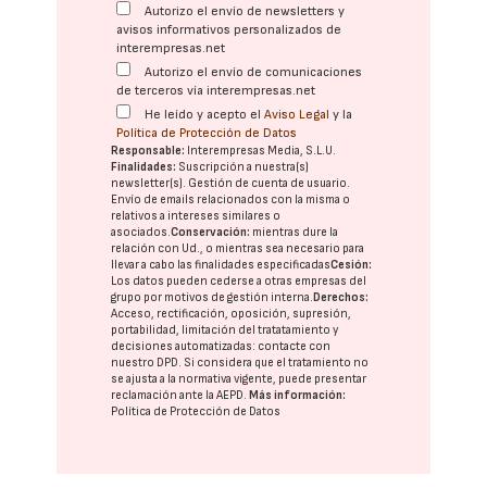
Autorizo el envío de newsletters y
avisos informativos personalizados de
interempresas.net
Autorizo el envío de comunicaciones
de terceros vía interempresas.net
He leído y acepto el
Aviso Legal
y la
Política de Protección de Datos
Responsable:
Interempresas Media, S.L.U.
Finalidades:
Suscripción a nuestra(s)
newsletter(s). Gestión de cuenta de usuario.
Envío de emails relacionados con la misma o
relativos a intereses similares o
asociados.
Conservación:
mientras dure la
relación con Ud., o mientras sea necesario para
llevar a cabo las finalidades especificadas
Cesión:
Los datos pueden cederse a otras
empresas del
grupo
por motivos de gestión interna.
Derechos:
Acceso, rectificación, oposición, supresión,
portabilidad, limitación del tratatamiento y
decisiones automatizadas:
contacte con
nuestro DPD
. Si considera que el tratamiento no
se ajusta a la normativa vigente, puede presentar
reclamación ante la
AEPD
.
Más información:
Política de Protección de Datos