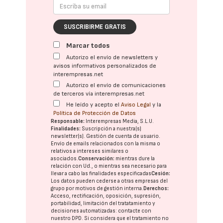
SUSCRIBIRME GRATIS
Marcar todos
Autorizo el envío de newsletters y
avisos informativos personalizados de
interempresas.net
Autorizo el envío de comunicaciones
de terceros vía interempresas.net
He leído y acepto el
Aviso Legal
y la
Política de Protección de Datos
Responsable:
Interempresas Media, S.L.U.
Finalidades:
Suscripción a nuestra(s)
newsletter(s). Gestión de cuenta de usuario.
Envío de emails relacionados con la misma o
relativos a intereses similares o
asociados.
Conservación:
mientras dure la
relación con Ud., o mientras sea necesario para
llevar a cabo las finalidades especificadas
Cesión:
Los datos pueden cederse a otras
empresas del
grupo
por motivos de gestión interna.
Derechos:
Acceso, rectificación, oposición, supresión,
portabilidad, limitación del tratatamiento y
decisiones automatizadas:
contacte con
nuestro DPD
. Si considera que el tratamiento no