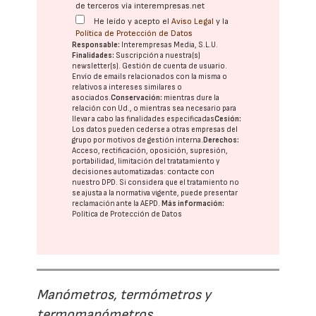
de terceros vía interempresas.net
He leído y acepto el
Aviso Legal
y la
Política de Protección de Datos
Responsable:
Interempresas Media, S.L.U.
Finalidades:
Suscripción a nuestra(s)
newsletter(s). Gestión de cuenta de usuario.
Envío de emails relacionados con la misma o
relativos a intereses similares o
asociados.
Conservación:
mientras dure la
relación con Ud., o mientras sea necesario para
llevar a cabo las finalidades especificadas
Cesión:
Los datos pueden cederse a otras
empresas del
grupo
por motivos de gestión interna.
Derechos:
Acceso, rectificación, oposición, supresión,
portabilidad, limitación del tratatamiento y
decisiones automatizadas:
contacte con
nuestro DPD
. Si considera que el tratamiento no
se ajusta a la normativa vigente, puede presentar
reclamación ante la
AEPD
.
Más información:
Política de Protección de Datos
Manómetros, termómetros y
termomanómetros