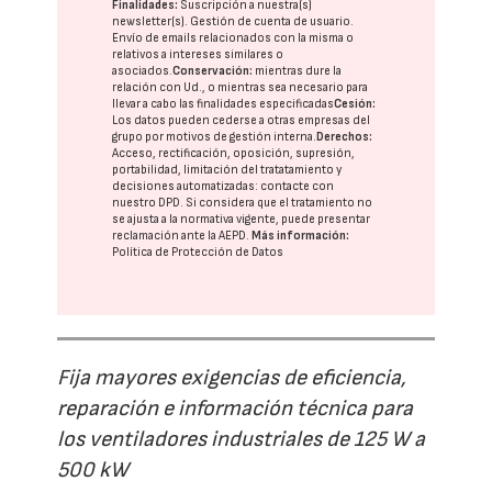
Finalidades:
Suscripción a nuestra(s)
newsletter(s). Gestión de cuenta de usuario.
Envío de emails relacionados con la misma o
relativos a intereses similares o
asociados.
Conservación:
mientras dure la
relación con Ud., o mientras sea necesario para
llevar a cabo las finalidades especificadas
Cesión:
Los datos pueden cederse a otras
empresas del
grupo
por motivos de gestión interna.
Derechos:
Acceso, rectificación, oposición, supresión,
portabilidad, limitación del tratatamiento y
decisiones automatizadas:
contacte con
nuestro DPD
. Si considera que el tratamiento no
se ajusta a la normativa vigente, puede presentar
reclamación ante la
AEPD
.
Más información:
Política de Protección de Datos
Fija mayores exigencias de eficiencia,
reparación e información técnica para
los ventiladores industriales de 125 W a
500 kW