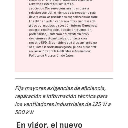
relativos a intereses similares o
asociados.
Conservación:
mientras dure la
relación con Ud., o mientras sea necesario para
llevar a cabo las finalidades especificadas
Cesión:
Los datos pueden cederse a otras
empresas del
grupo
por motivos de gestión interna.
Derechos:
Acceso, rectificación, oposición, supresión,
portabilidad, limitación del tratatamiento y
decisiones automatizadas:
contacte con
nuestro DPD
. Si considera que el tratamiento no
se ajusta a la normativa vigente, puede presentar
reclamación ante la
AEPD
.
Más información:
Política de Protección de Datos
Fija mayores exigencias de eficiencia,
reparación e información técnica para
los ventiladores industriales de 125 W a
500 kW
En vigor, el nuevo