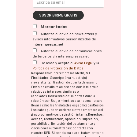
SUSCRIBIRME GRATIS
Marcar todos
Autorizo el envío de newsletters y
avisos informativos personalizados de
interempresas.net
Autorizo el envío de comunicaciones
de terceros vía interempresas.net
He leído y acepto el
Aviso Legal
y la
Política de Protección de Datos
Responsable:
Interempresas Media, S.L.U.
Finalidades:
Suscripción a nuestra(s)
newsletter(s). Gestión de cuenta de usuario.
Envío de emails relacionados con la misma o
relativos a intereses similares o
asociados.
Conservación:
mientras dure la
relación con Ud., o mientras sea necesario para
llevar a cabo las finalidades especificadas
Cesión:
Los datos pueden cederse a otras
empresas del
grupo
por motivos de gestión interna.
Derechos:
Acceso, rectificación, oposición, supresión,
portabilidad, limitación del tratatamiento y
decisiones automatizadas:
contacte con
nuestro DPD
. Si considera que el tratamiento no