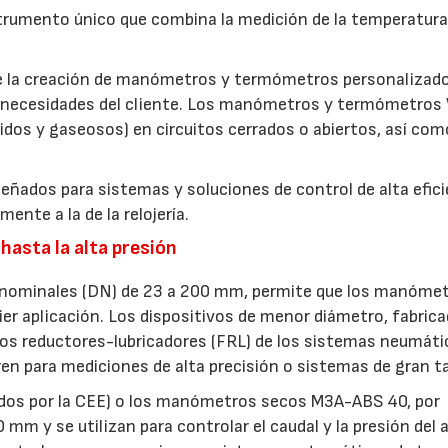
umento único que combina la medición de la temperatura 
ite la creación de manómetros y termómetros personalizad
s necesidades del cliente. Los manómetros y termómetros
uidos y gaseosos) en circuitos cerrados o abiertos, así com
ñados para sistemas y soluciones de control de alta efici
nte a la de la relojería.
 hasta la alta presión
 nominales (DN) de 23 a 200 mm, permite que los manóme
er aplicación. Los dispositivos de menor diámetro, fabric
ltros reductores-lubricadores (FRL) de los sistemas neumáti
ren para mediciones de alta precisión o sistemas de gran 
s por la CEE) o los manómetros secos M3A-ABS 40, por
mm y se utilizan para controlar el caudal y la presión del a