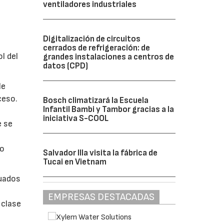
ventiladores industriales
Digitalización de circuitos
cerrados de refrigeración: de
l del
grandes instalaciones a centros de
datos (CPD)
le
ceso.
Bosch climatizará la Escuela
Infantil Bambi y Tambor gracias a la
iniciativa S-COOL
e se
bo
Salvador Illa visita la fábrica de
Tucai en Vietnam
cuados
EMPRESAS DESTACADAS
 clase