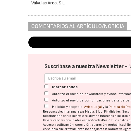
Válvulas Arco, S.L.
COMENTARIOS AL ARTÍCULO/NOTICIA
Suscríbase a nuestra Newsletter -
Marcar todos
Autorizo el envío de newsletters y avisos inform
Autorizo el envío de comunicaciones de terceros 
He leído y acepto el
Aviso Legal
y la
Política de Pr
Responsable:
Interempresas Media, S.L.U.
Finalidades:
Suscri
relacionados con la misma o relativos a intereses similares 
llevar a cabo las finalidades especificadas
Cesión:
Los datos p
Acceso, rectificación, oposición, supresión, portabilidad, l
considera que el tratamiento no se ajusta a la normativa vige