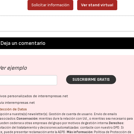
Solicitar información
Ver stand virtual
Deja un comentario
Ver ejemplo
SUSCRIBIRME GRATIS
ativos personalizados de interempresas.net
vía interempresas.net
otección de Datos
pción a nuestra(s) newsletter(s). Gestión de cuenta de usuario. Envío de emails
o asociados.
Conservación:
mientras dure la relación con Ud., o mientras sea necesario para
ueden cederse a otras
empresas del grupo
por motivos de gestión interna.
Derechos:
imitación del tratatamiento y decisiones automatizadas:
contacte con nuestro DPD
. Si
nte, puede presentar reclamación ante la
AEPD
.
Más información:
Política de Protección de