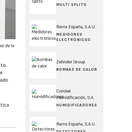
MULTI SPLITS
Rems España, S.A.U.
MEDIDORES
ELECTRÓNICOS
o de la
Zehnder Group
nto.
BOMBAS DE CALOR
de
ñado
Condair
Humidificación, S.A.
ctica
HUMIDIFICADORES
Rems España, S.A.U.
DETECTORES