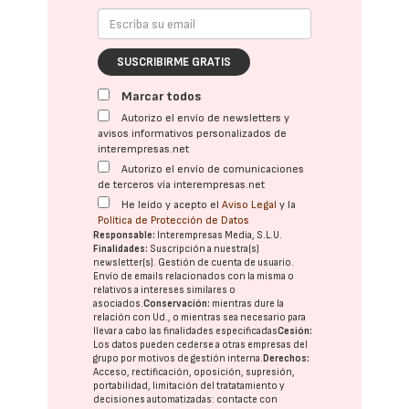
SUSCRIBIRME GRATIS
Marcar todos
Autorizo el envío de newsletters y
avisos informativos personalizados de
interempresas.net
Autorizo el envío de comunicaciones
de terceros vía interempresas.net
He leído y acepto el
Aviso Legal
y la
Política de Protección de Datos
Responsable:
Interempresas Media, S.L.U.
Finalidades:
Suscripción a nuestra(s)
newsletter(s). Gestión de cuenta de usuario.
Envío de emails relacionados con la misma o
relativos a intereses similares o
asociados.
Conservación:
mientras dure la
relación con Ud., o mientras sea necesario para
llevar a cabo las finalidades especificadas
Cesión:
Los datos pueden cederse a otras
empresas del
grupo
por motivos de gestión interna.
Derechos:
Acceso, rectificación, oposición, supresión,
portabilidad, limitación del tratatamiento y
decisiones automatizadas:
contacte con