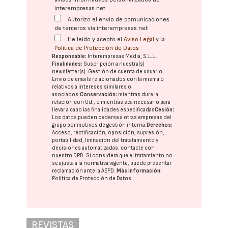
interempresas.net
Autorizo el envío de comunicaciones
de terceros vía interempresas.net
He leído y acepto el
Aviso Legal
y la
Política de Protección de Datos
Responsable:
Interempresas Media, S.L.U.
Finalidades:
Suscripción a nuestra(s)
newsletter(s). Gestión de cuenta de usuario.
Envío de emails relacionados con la misma o
relativos a intereses similares o
asociados.
Conservación:
mientras dure la
relación con Ud., o mientras sea necesario para
llevar a cabo las finalidades especificadas
Cesión:
Los datos pueden cederse a otras
empresas del
grupo
por motivos de gestión interna.
Derechos:
Acceso, rectificación, oposición, supresión,
portabilidad, limitación del tratatamiento y
decisiones automatizadas:
contacte con
nuestro DPD
. Si considera que el tratamiento no
se ajusta a la normativa vigente, puede presentar
reclamación ante la
AEPD
.
Más información:
Política de Protección de Datos
REVISTAS