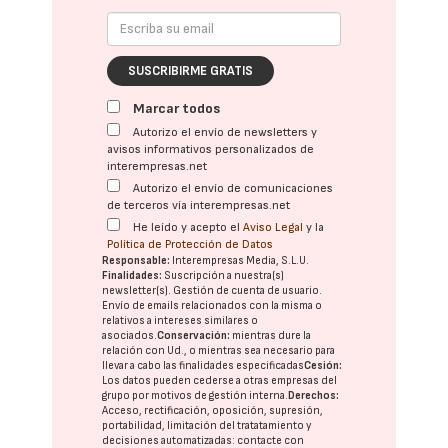
SUSCRIBIRME GRATIS
Marcar todos
Autorizo el envío de newsletters y
avisos informativos personalizados de
interempresas.net
Autorizo el envío de comunicaciones
de terceros vía interempresas.net
He leído y acepto el
Aviso Legal
y la
Política de Protección de Datos
Responsable:
Interempresas Media, S.L.U.
Finalidades:
Suscripción a nuestra(s)
newsletter(s). Gestión de cuenta de usuario.
Envío de emails relacionados con la misma o
relativos a intereses similares o
asociados.
Conservación:
mientras dure la
relación con Ud., o mientras sea necesario para
llevar a cabo las finalidades especificadas
Cesión:
Los datos pueden cederse a otras
empresas del
grupo
por motivos de gestión interna.
Derechos:
Acceso, rectificación, oposición, supresión,
portabilidad, limitación del tratatamiento y
decisiones automatizadas:
contacte con