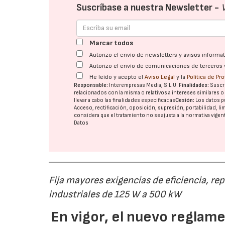
Suscríbase a nuestra Newsletter -
Marcar todos
Autorizo el envío de newsletters y avisos inform
Autorizo el envío de comunicaciones de terceros 
He leído y acepto el
Aviso Legal
y la
Política de Pr
Responsable:
Interempresas Media, S.L.U.
Finalidades:
Suscri
relacionados con la misma o relativos a intereses similares 
llevar a cabo las finalidades especificadas
Cesión:
Los datos p
Acceso, rectificación, oposición, supresión, portabilidad, l
considera que el tratamiento no se ajusta a la normativa vige
Datos
Fija mayores exigencias de eficiencia, re
industriales de 125 W a 500 kW
En vigor, el nuevo regla