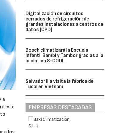
Digitalización de circuitos
cerrados de refrigeración: de
grandes instalaciones a centros de
datos (CPD)
Bosch climatizará la Escuela
Infantil Bambi y Tambor gracias a la
iniciativa S-COOL
Salvador Illa visita la fábrica de
Tucai en Vietnam
y a
antes e
EMPRESAS DESTACADAS
nto
r a los