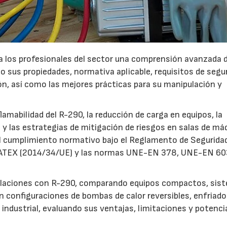
a los profesionales del sector una comprensión avanzada d
 sus propiedades, normativa aplicable, requisitos de segur
ón, así como las mejores prácticas para su manipulación y
amabilidad del R-290, la reducción de carga en equipos, la
 y las estrategias de mitigación de riesgos en salas de má
el cumplimiento normativo bajo el Reglamento de Segurida
tiva ATEX (2014/34/UE) y las normas UNE-EN 378, UNE-EN 6
nstalaciones con R-290, comparando equipos compactos, sis
án configuraciones de bombas de calor reversibles, enfriado
e industrial, evaluando sus ventajas, limitaciones y potenci