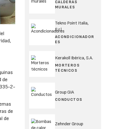
CALDERAS
MURALES
Tekno Point Italia,
S.r.l.
el
ACONDICIONADOR
idad,
ES
Kerakoll Ibérica, S.A.
MORTEROS
TÉCNICOS
quinas
d de
0335-2-
Group GIA
CONDUCTOS
temas
ras de
al de
Zehnder Group