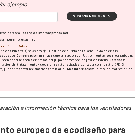
Ver ejemplo
SUSCRIBIRME GRATIS
28/07/2026
30/07/2026
ativos personalizados de interempresas.net
vía interempresas.net
otección de Datos
pción a nuestra(s) newsletter(s). Gestión de cuenta de usuario. Envío de emails
o asociados.
Conservación:
mientras dure la relación con Ud., o mientras sea necesario para
ueden cederse a otras
empresas del grupo
por motivos de gestión interna.
Derechos:
imitación del tratatamiento y decisiones automatizadas:
contacte con nuestro DPD
. Si
nte, puede presentar reclamación ante la
AEPD
.
Más información:
Política de Protección de
paración e información técnica para los ventiladores
mento europeo de ecodiseño para