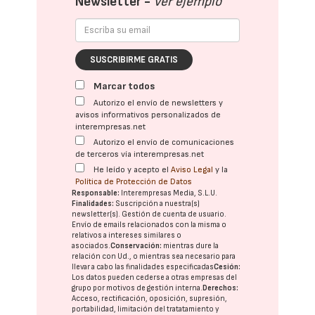
Newsletter -
Ver ejemplo
SUSCRIBIRME GRATIS
Marcar todos
Autorizo el envío de newsletters y
avisos informativos personalizados de
interempresas.net
Autorizo el envío de comunicaciones
de terceros vía interempresas.net
He leído y acepto el
Aviso Legal
y la
Política de Protección de Datos
Responsable:
Interempresas Media, S.L.U.
Finalidades:
Suscripción a nuestra(s)
newsletter(s). Gestión de cuenta de usuario.
Envío de emails relacionados con la misma o
relativos a intereses similares o
asociados.
Conservación:
mientras dure la
relación con Ud., o mientras sea necesario para
llevar a cabo las finalidades especificadas
Cesión:
Los datos pueden cederse a otras
empresas del
grupo
por motivos de gestión interna.
Derechos:
Acceso, rectificación, oposición, supresión,
portabilidad, limitación del tratatamiento y