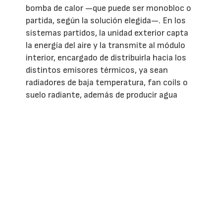
bomba de calor —que puede ser monobloc o
partida, según la solución elegida—. En los
sistemas partidos, la unidad exterior capta
la energía del aire y la transmite al módulo
interior, encargado de distribuirla hacia los
distintos emisores térmicos, ya sean
radiadores de baja temperatura, fan coils o
suelo radiante, además de producir agua
caliente sanitaria cuando el sistema lo
incorpora.
Aunque requiere una planificación más
completa que otras soluciones, la
aerotermia ofrece una ventaja diferencial:
un único sistema es capaz de cubrir las
necesidades de calefacción, refrigeración y
agua caliente de la vivienda, reduciendo el
consumo energético y mejorando el confort