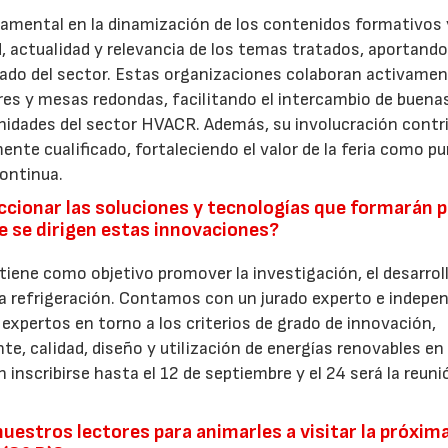
ental en la dinamización de los contenidos formativos 
d, actualidad y relevancia de los temas tratados, aportand
zado del sector. Estas organizaciones colaboran activame
eres y mesas redondas, facilitando el intercambio de buena
unidades del sector HVACR. Además, su involucración contr
mente cualificado, fortaleciendo el valor de la feria como p
continua.
eccionar las soluciones y tecnologías que formarán 
e se dirigen estas innovaciones?
 tiene como objetivo promover la investigación, el desarroll
 la refrigeración. Contamos con un jurado experto e indepe
 expertos en torno a los criterios de grado de innovación,
te, calidad, diseño y utilización de energías renovables en 
inscribirse hasta el 12 de septiembre y el 24 será la reuni
uestros lectores para animarles a visitar la próxim