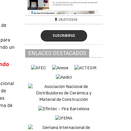
28/07/2026
 de
SUSCRIBIRSE
 para
ando un
ENLACES DESTACADOS
endo
acional
 de
tas
ema de