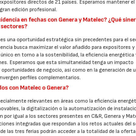
xpositores directos de 21 países. Esperamos mantener el 
gran edición profesional.
idencia en fechas con Genera y Matelec? ¿Qué sine
s sectores?
es una oportunidad estratégica sin precedentes para el se
luencia busca maximizar el valor añadido para expositores y
nico en torno a la sostenibilidad, la eficiencia energética 
ones. Esperamos que esta simultaneidad tenga un impacto
 y oportunidades de negocio, así como en la generación de 
onvergen perfiles complementarios.
dos con Matelec o Genera?
pecialmente relevantes en áreas como la eficiencia energéti
novables, la digitalización o la automatización de instalac
n por igual a los sectores presentes en C&R, Genera y Mate
uciones integradas que respondan a los retos actuales del s
e las tres ferias podrán acceder a la totalidad de la oferta