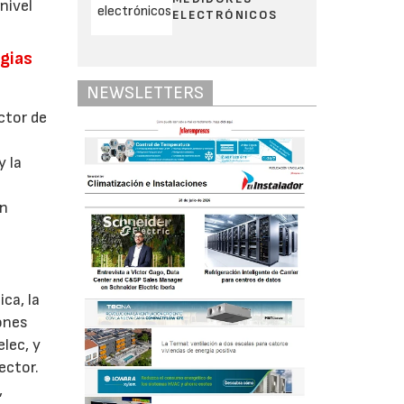
nivel
ELECTRÓNICOS
rgias
NEWSLETTERS
ctor de
y la
un
ca, la
iones
lec, y
ector.
,