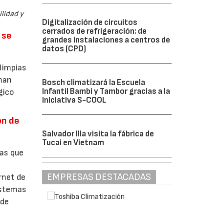
lidad y
Digitalización de circuitos
cerrados de refrigeración: de
 se
grandes instalaciones a centros de
datos (CPD)
 limpias
rman
Bosch climatizará la Escuela
Infantil Bambi y Tambor gracias a la
gico
iniciativa S-COOL
ón de
Salvador Illa visita la fábrica de
Tucai en Vietnam
mas que
EMPRESAS DESTACADAS
rnet de
sistemas
 de