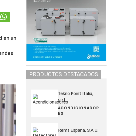
u
d en un
randes
PRODUCTOS DESTACADOS
Tekno Point Italia,
S.r.l.
ACONDICIONADOR
ES
Rems España, S.A.U.