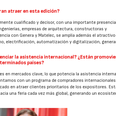
ran atraer en esta edición?
28/07/2026
30/07/2026
amente cualificado y decisor, con una importante presencia
genierías, empresas de arquitectura, constructoras y
dencia con Genera y Matelec, se amplía además el atractivo
, electrificación, automatización y digitalización, gener
enciar la asistencia internacional? ¿Están promovi
eterminados países?
es en mercados clave, lo que potencia la asistencia intern
contamos con un programa de compradores internacionales
ado en atraer clientes prioritarios de los expositores. Es
cia una feria cada vez más global, generando un ecosist