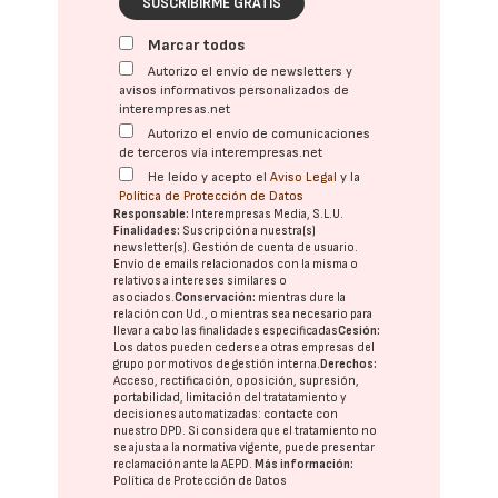
SUSCRIBIRME GRATIS
Marcar todos
Autorizo el envío de newsletters y
avisos informativos personalizados de
interempresas.net
Autorizo el envío de comunicaciones
de terceros vía interempresas.net
He leído y acepto el
Aviso Legal
y la
Política de Protección de Datos
Responsable:
Interempresas Media, S.L.U.
Finalidades:
Suscripción a nuestra(s)
newsletter(s). Gestión de cuenta de usuario.
Envío de emails relacionados con la misma o
relativos a intereses similares o
asociados.
Conservación:
mientras dure la
relación con Ud., o mientras sea necesario para
llevar a cabo las finalidades especificadas
Cesión:
Los datos pueden cederse a otras
empresas del
grupo
por motivos de gestión interna.
Derechos:
Acceso, rectificación, oposición, supresión,
portabilidad, limitación del tratatamiento y
decisiones automatizadas:
contacte con
nuestro DPD
. Si considera que el tratamiento no
se ajusta a la normativa vigente, puede presentar
reclamación ante la
AEPD
.
Más información:
Política de Protección de Datos