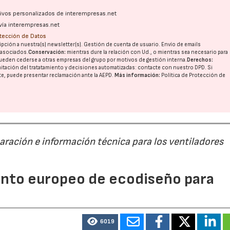
ativos personalizados de interempresas.net
vía interempresas.net
28/07/2026
30/07/2026
otección de Datos
pción a nuestra(s) newsletter(s). Gestión de cuenta de usuario. Envío de emails
o asociados.
Conservación:
mientras dure la relación con Ud., o mientras sea necesario para
ueden cederse a otras
empresas del grupo
por motivos de gestión interna.
Derechos:
imitación del tratatamiento y decisiones automatizadas:
contacte con nuestro DPD
. Si
nte, puede presentar reclamación ante la
AEPD
.
Más información:
Política de Protección de
paración e información técnica para los ventiladores
mento europeo de ecodiseño para
6019