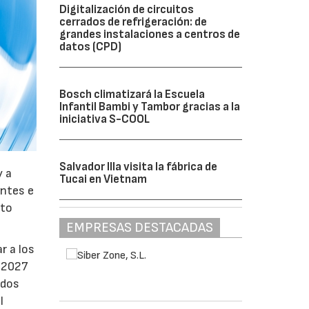
Digitalización de circuitos
cerrados de refrigeración: de
grandes instalaciones a centros de
datos (CPD)
Bosch climatizará la Escuela
Infantil Bambi y Tambor gracias a la
iniciativa S-COOL
Salvador Illa visita la fábrica de
y a
Tucai en Vietnam
antes e
nto
EMPRESAS DESTACADAS
r a los
e 2027
ados
l