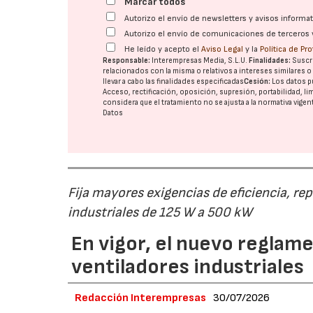
Marcar todos
Autorizo el envío de newsletters y avisos inform
Autorizo el envío de comunicaciones de terceros 
He leído y acepto el
Aviso Legal
y la
Política de Pr
Responsable:
Interempresas Media, S.L.U.
Finalidades:
Suscri
relacionados con la misma o relativos a intereses similares 
llevar a cabo las finalidades especificadas
Cesión:
Los datos p
Acceso, rectificación, oposición, supresión, portabilidad, l
considera que el tratamiento no se ajusta a la normativa vige
Datos
Fija mayores exigencias de eficiencia, re
industriales de 125 W a 500 kW
En vigor, el nuevo regla
ventiladores industriales
Redacción Interempresas
30/07/2026