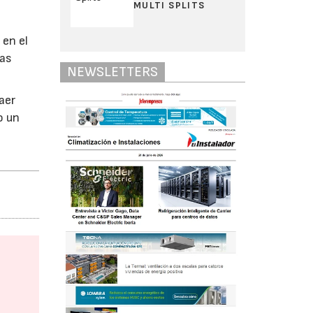
MULTI SPLITS
 en el
las
NEWSLETTERS
aer
o un