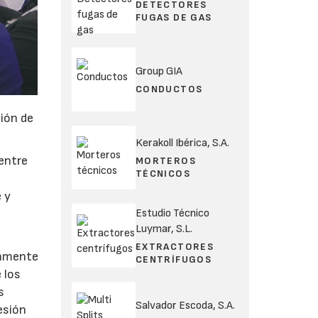
DETECTORES
FUGAS DE GAS
Group GIA
CONDUCTOS
ción de
Kerakoll Ibérica, S.A.
 entre
MORTEROS
TÉCNICOS
e y
Estudio Técnico
Luymar, S.L.
EXTRACTORES
camente
CENTRÍFUGOS
 los
s
Salvador Escoda, S.A.
esión