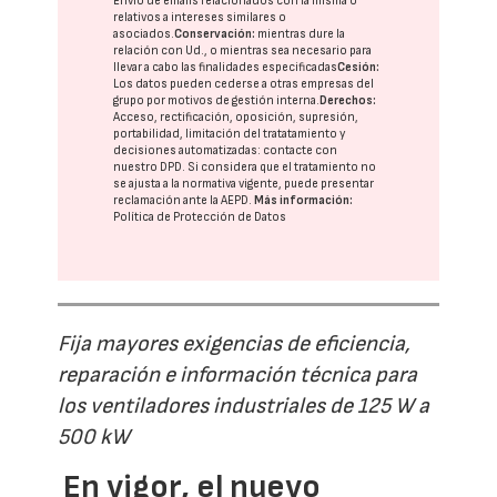
Envío de emails relacionados con la misma o
relativos a intereses similares o
asociados.
Conservación:
mientras dure la
relación con Ud., o mientras sea necesario para
llevar a cabo las finalidades especificadas
Cesión:
Los datos pueden cederse a otras
empresas del
grupo
por motivos de gestión interna.
Derechos:
Acceso, rectificación, oposición, supresión,
portabilidad, limitación del tratatamiento y
decisiones automatizadas:
contacte con
nuestro DPD
. Si considera que el tratamiento no
se ajusta a la normativa vigente, puede presentar
reclamación ante la
AEPD
.
Más información:
Política de Protección de Datos
Fija mayores exigencias de eficiencia,
reparación e información técnica para
los ventiladores industriales de 125 W a
500 kW
En vigor, el nuevo